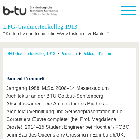
Startseite
DFG-Graduiertenkolleg 1913
Schließen
"Kulturelle und technische Werte historischer Bauten"
Universität
Forschung
Studium
International
Weiterbildung
Transfer
Unileben
Die BTU
Aktuelle
Studienangebot
Internationales
Weiterbildungsangebote
Akademische
Unsere
DFG-Graduiertenkolleg 1913
Personen
Doktorand*innen
Forschung
Profil
Fachkräfte
Werte
Struktur
Vor dem
Wissenschaftliche
Forschungsprofil
Studium
Aus dem
Weiterbildung
Wirtschafts-
Familie &
Karriere
Ausland
und
Dual
&
Förderung
Im
Kontakt
an die
Forschungskooperati
Career
Konrad Frommelt
Engagement
Studium
BTU
Wissenschaftlicher
Gründen
Sport &
Jahrgang 1988, M.Sc. 2008–14 Masterstudium
Partnerschaften
Nachwuchs
Nach
Mit der
an der
Gesundhei
&
dem
Architektur an der BTU Cottbus-Senftenberg,
BTU ins
BTU
Strukturwandel
Studium
BTU &
Abschlussarbeit „Die Architektur des Buches –
Ausland
Innovative
Region
Architekturvermittlung und Selbstrepräsentation in Le
Für
Transferprojekte
erleben
internationale
Corbusiers Œuvre complète“ (bei Prof. Magdalena
Lernen
Studierende
Droste); 2014–15 Student Engineer bei Hochtief / FCBC
Sie uns
Kontakt
kennen
beim Bau des Queensferry Crossing in Edinburgh/UK;