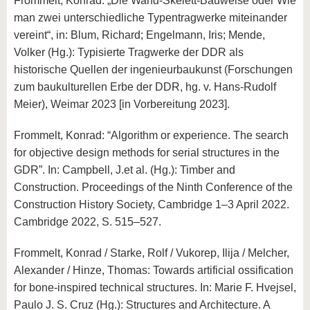
Frommelt, Konrad: „Die Wand-Skelett-Bauweise oder Wie
man zwei unterschiedliche Typentragwerke miteinander
vereint“, in: Blum, Richard; Engelmann, Iris; Mende,
Volker (Hg.): Typisierte Tragwerke der DDR als
historische Quellen der ingenieurbaukunst (Forschungen
zum baukulturellen Erbe der DDR, hg. v. Hans-Rudolf
Meier), Weimar 2023 [in Vorbereitung 2023].
Frommelt, Konrad: “Algorithm or experience. The search
for objective design methods for serial structures in the
GDR”. In: Campbell, J.et al. (Hg.): Timber and
Construction. Proceedings of the Ninth Conference of the
Construction History Society, Cambridge 1–3 April 2022.
Cambridge 2022, S. 515–527.
Frommelt, Konrad / Starke, Rolf / Vukorep, Ilija / Melcher,
Alexander / Hinze, Thomas: Towards artificial ossification
for bone-inspired technical structures. In: Marie F. Hvejsel,
Paulo J. S. Cruz (Hg.): Structures and Architecture. A