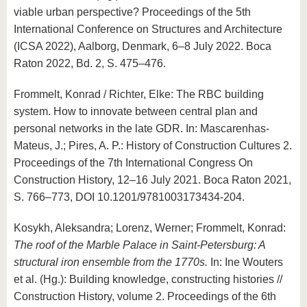
viable urban perspective? Proceedings of the 5th
International Conference on Structures and Architecture
(ICSA 2022), Aalborg, Denmark, 6–8 July 2022. Boca
Raton 2022, Bd. 2, S. 475–476.
Frommelt, Konrad / Richter, Elke: The RBC building
system. How to innovate between central plan and
personal networks in the late GDR. In: Mascarenhas-
Mateus, J.; Pires, A. P.: History of Construction Cultures 2.
Proceedings of the 7th International Congress On
Construction History, 12–16 July 2021. Boca Raton 2021,
S. 766–773, DOI 10.1201/9781003173434-204.
Kosykh, Aleksandra; Lorenz, Werner; Frommelt, Konrad:
The roof of the Marble Palace in Saint-Petersburg: A
structural iron ensemble from the 1770s.
In: Ine Wouters
et al. (Hg.): Building knowledge, constructing histories //
Construction History, volume 2. Proceedings of the 6th