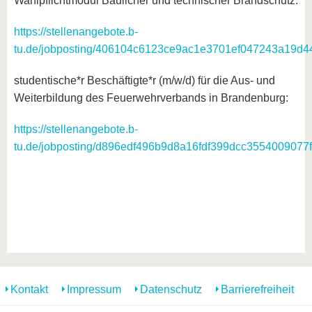
Wahlpflichtmodul Baulicher und technischer Brandschutz:
https://stellenangebote.b-
tu.de/jobposting/406104c6123ce9ac1e3701ef047243a19d4
studentische*r Beschäftigte*r (m/w/d) für die Aus- und
Weiterbildung des Feuerwehrverbands in Brandenburg:
https://stellenangebote.b-
tu.de/jobposting/d896edf496b9d8a16fdf399dcc3554009077
Kontakt
Impressum
Datenschutz
Barrierefreiheit