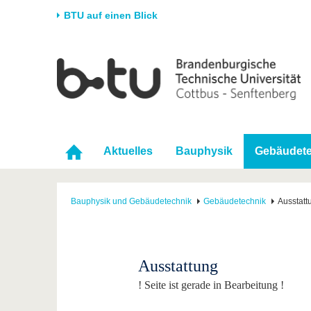
BTU auf einen Blick
Startseite
Universität
Forschung
Stud
Die BTU
Aktuelle Forschung
Stud
Struktur
Forschungsprofil
Vor 
Karriere & Engagement
Förderung
Im S
Aktuelles
Bauphysik
Gebäudete
Partnerschaften &
Wissenschaftlicher
Nach
Strukturwandel
Nachwuchs
Bauphysik und Gebäudetechnik
Gebäudetechnik
Ausstatt
Ausstattung
! Seite ist gerade in Bearbeitung !