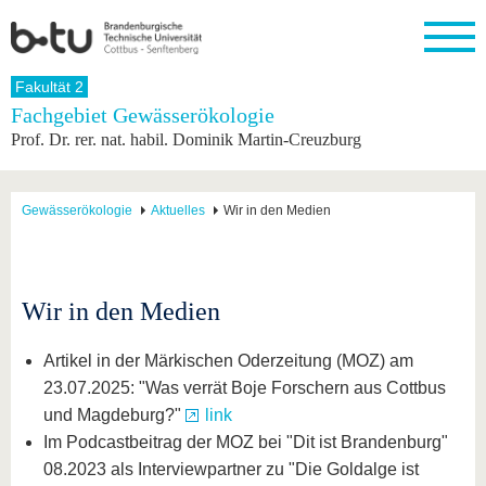
Startseite
Fakultät 2
Schließen
Fachgebiet Gewässerökologie
Prof. Dr. rer. nat. habil. Dominik Martin-Creuzburg
Universität
Forschung
Studium
International
Weiterbildung
Transfer
Unileben
Die BTU
Aktuelle
Studienangebot
Internationales
Weiterbildungsangebote
Akademische
Unsere
Forschung
Profil
Fachkräfte
Werte
Struktur
Vor dem
Wissenschaftliche
Gewässerökologie
Aktuelles
Wir in den Medien
Forschungsprofil
Studium
Aus dem
Weiterbildung
Wirtschafts-
Familie &
Karriere
Ausland
und
Dual
&
Förderung
Im
Kontakt
an die
Forschungskooperati
Career
Engagement
Studium
BTU
Wissenschaftlicher
Gründen
Sport &
Wir in den Medien
Partnerschaften
Nachwuchs
Nach
Mit der
an der
Gesundhei
&
dem
BTU ins
BTU
Strukturwandel
Studium
BTU &
Artikel in der Märkischen Oderzeitung (MOZ) am
Ausland
Innovative
Region
23.07.2025: "Was verrät Boje Forschern aus Cottbus
Für
Transferprojekte
erleben
und Magdeburg?"
link
internationale
Lernen
Studierende
Im Podcastbeitrag der MOZ bei "Dit ist Brandenburg"
Sie uns
Kontakt
kennen
08.2023 als Interviewpartner zu "Die Goldalge ist