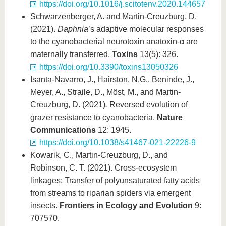
https://doi.org/10.1016/j.scitotenv.2020.144657
Schwarzenberger, A. and Martin-Creuzburg, D.
(2021).
Daphnia
’s adaptive molecular responses
to the cyanobacterial neurotoxin anatoxin-α are
maternally transferred.
Toxins
13(5): 326.
https://doi.org/10.3390/toxins13050326
Isanta-Navarro, J., Hairston, N.G., Beninde, J.,
Meyer, A., Straile, D., Möst, M., and Martin-
Creuzburg, D. (2021)
.
Reversed evolution of
grazer resistance to cyanobacteria.
Nature
Communications
12: 1945.
https://doi.org/10.1038/s41467-021-22226-9
Kowarik, C., Martin-Creuzburg, D., and
Robinson, C. T. (2021). Cross-ecosystem
linkages: Transfer of polyunsaturated fatty acids
from streams to riparian spiders via emergent
insects.
Frontiers in Ecology and Evolution
9:
707570.