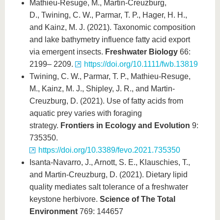
Mathieu-Resuge, M., Martin-Creuzburg,
D., Twining, C. W., Parmar, T. P., Hager, H. H.,
and Kainz, M. J. (2021). Taxonomic composition
and lake bathymetry influence fatty acid export
via emergent insects.
Freshwater Biology
66:
2199– 2209.
https://doi.org/10.1111/fwb.13819
Twining, C. W., Parmar, T. P., Mathieu-Resuge,
M., Kainz, M. J., Shipley, J. R., and Martin-
Creuzburg, D. (2021). Use of fatty acids from
aquatic prey varies with foraging
strategy.
Frontiers in Ecology and Evolution
9:
735350.
https://doi.org/10.3389/fevo.2021.735350
Isanta-Navarro, J., Arnott, S. E., Klauschies, T.,
and Martin-Creuzburg, D. (2021). Dietary lipid
quality mediates salt tolerance of a freshwater
keystone herbivore.
Science of The Total
Environment
769: 144657