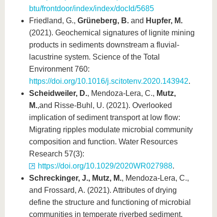
btu/frontdoor/index/index/docId/5685
Friedland, G.,
Grüneberg, B.
and
Hupfer, M.
(2021). Geochemical signatures of lignite mining
products in sediments downstream a fluvial-
lacustrine system. Science of the Total
Environment 760:
https://doi.org/10.1016/j.scitotenv.2020.143942
.
Scheidweiler, D.
, Mendoza-Lera, C.,
Mutz,
M.
,
and Risse-Buhl, U. (2021). Overlooked
implication of sediment transport at low flow:
Migrating ripples modulate microbial community
composition and function. Water Resources
Research 57(3):
https://doi.org/10.1029/2020WR027988
.
Schreckinger, J., Mutz, M.
, Mendoza-Lera, C.,
and Frossard, A. (2021). Attributes of drying
define the structure and functioning of microbial
communities in temperate riverbed sediment,