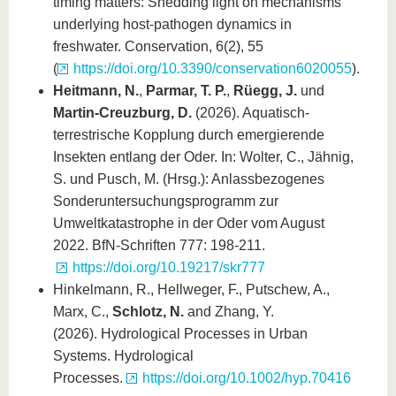
timing matters: Shedding light on mechanisms
underlying host-pathogen dynamics in
freshwater. Conservation, 6(2), 55
(
https://doi.org/10.3390/conservation6020055
).
Heitmann, N.
,
Parmar, T. P.
,
Rüegg, J.
und
Martin-Creuzburg, D.
(2026). Aquatisch-
terrestrische Kopplung durch emergierende
Insekten entlang der Oder. In: Wolter, C., Jähnig,
S. und Pusch, M. (Hrsg.): Anlassbezogenes
Sonderuntersuchungsprogramm zur
Umweltkatastrophe in der Oder vom August
2022. BfN-Schriften 777: 198-211.
https://doi.org/10.19217/skr777
Hinkelmann, R., Hellweger, F., Putschew, A.,
Marx, C.,
Schlotz, N.
and Zhang, Y.
(2026). Hydrological Processes in Urban
Systems. Hydrological
Processes.
https://doi.org/10.1002/hyp.70416