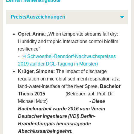
Lehre/Themenangebote
Preise/Auszeichnungen
Oprei, Anna
: „When temperate streams fall dry:
Humidity and trophic interactions control biofilm
resilience“
-
Schwoerbel-Benndorf-Nachwuchspreises
2019 auf der DGL-Tagung in Münster)
Krüger, Simone:
The impact of discharge
regulation on microbial sediment respiration at a
land-water-interface of the river Spree,
Bachelor
Thesis 2015
(Betreuer: apl. Prof. Dr.
Michael Mutz)
- Diese
Bachelorarbeit wurde 2016 vom Verein
Deutscher Ingenieure (VDI) Berlin-
Brandenburg
als herausragende
Abschlussarbeit geehrt.