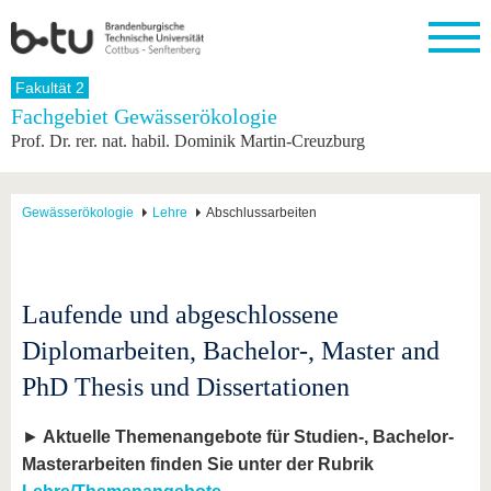
Startseite
Fakultät 2
Schließen
Fachgebiet Gewässerökologie
Prof. Dr. rer. nat. habil. Dominik Martin-Creuzburg
Universität
Forschung
Studium
International
Weiterbildung
Transfer
Unileben
Die BTU
Aktuelle
Studienangebot
Internationales
Weiterbildungsangebote
Akademische
Unsere
Forschung
Profil
Fachkräfte
Werte
Struktur
Vor dem
Wissenschaftliche
Gewässerökologie
Lehre
Abschlussarbeiten
Forschungsprofil
Studium
Aus dem
Weiterbildung
Wirtschafts-
Familie &
Karriere
Ausland
und
Dual
&
Förderung
Im
Kontakt
an die
Forschungskooperati
Career
Engagement
Studium
BTU
Wissenschaftlicher
Gründen
Sport &
Laufende und abgeschlossene
Partnerschaften
Nachwuchs
Nach
Mit der
an der
Gesundhei
&
dem
Diplomarbeiten, Bachelor-, Master and
BTU ins
BTU
Strukturwandel
Studium
BTU &
Ausland
Innovative
Region
PhD Thesis und Dissertationen
Für
Transferprojekte
erleben
internationale
Lernen
►
Aktuelle Themenangebote für Studien-, Bachelor-
Studierende
Sie uns
Masterarbeiten finden Sie unter der Rubrik
Kontakt
kennen