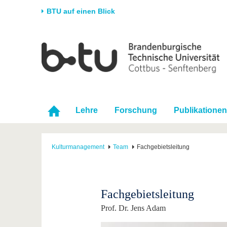
BTU auf einen Blick
Startseite
Universität
Forschung
Stud
Die BTU
Aktuelle Forschung
Stud
Struktur
Forschungsprofil
Vor 
Karriere & Engagement
Förderung
Im S
Lehre
Forschung
Publikationen
Partnerschaften &
Wissenschaftlicher
Nach
Strukturwandel
Nachwuchs
Kulturmanagement
Team
Fachgebietsleitung
Fachgebietsleitung
Prof. Dr. Jens Adam