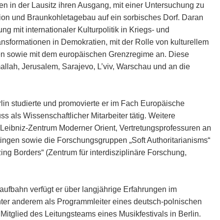
 in der Lausitz ihren Ausgang, mit einer Untersuchung zu
on und Braunkohletagebau auf ein sorbisches Dorf. Daran
g mit internationaler Kulturpolitik in Kriegs- und
ransformationen in Demokratien, mit der Rolle von kulturellem
en sowie mit dem europäischen Grenzregime an. Diese
llah, Jerusalem, Sarajevo, L’viv, Warschau und an die
lin studierte und promovierte er im Fach Europäische
s als Wissenschaftlicher Mitarbeiter tätig. Weitere
eibniz-Zentrum Moderner Orient, Vertretungsprofessuren an
ingen sowie die Forschungsgruppen „Soft Authoritarianisms“
zing Borders“ (Zentrum für interdisziplinäre Forschung,
aufbahn verfügt er über langjährige Erfahrungen im
nter anderem als Programmleiter eines deutsch-polnischen
Mitglied des Leitungsteams eines Musikfestivals in Berlin.