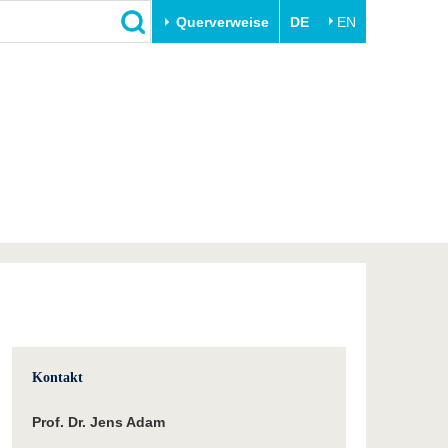
Querverweise
DE
EN
Schließen
Transfer
Unileben
e
Akademische Fachkräfte
Unsere Werte
Wirtschafts- und
Familie & Dual Career
Forschungskooperationen
Sport & Gesundheit
Gründen an der BTU
BTU & Region erleben
Innovative Transferprojekte
Lernen Sie uns kennen
Kontakt
Prof. Dr. Jens Adam