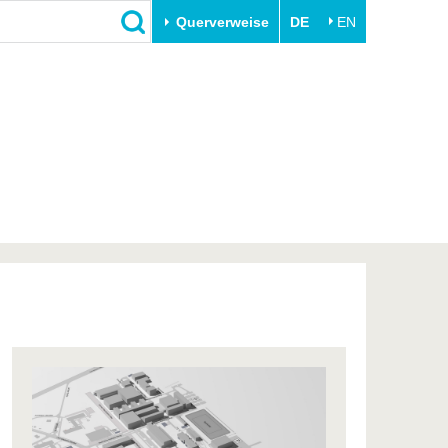
Querverweise
DE
EN
Schließen
Transfer
Unileben
e
Akademische Fachkräfte
Unsere Werte
Wirtschafts- und
Familie & Dual Career
Forschungskooperationen
Sport & Gesundheit
Gründen an der BTU
BTU & Region erleben
Innovative Transferprojekte
Lernen Sie uns kennen