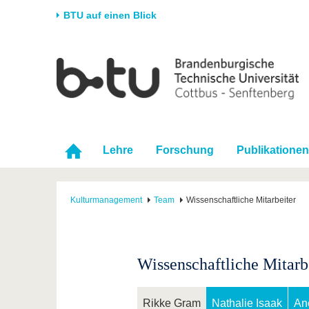
BTU auf einen Blick
Startseite
Universität
Forschung
Stud
Die BTU
Aktuelle Forschung
Stud
Struktur
Forschungsprofil
Vor 
Karriere & Engagement
Förderung
Im S
Lehre
Forschung
Publikationen
Partnerschaften &
Wissenschaftlicher
Nach
Strukturwandel
Nachwuchs
Kulturmanagement
Team
Wissenschaftliche Mitarbeiter
Wissenschaftliche Mitarb
Rikke Gram
Nathalie Isaak
An