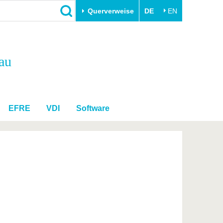
Querverweise
DE
EN
Schließen
au
Transfer
Unileben
e
Akademische Fachkräfte
Unsere Werte
Wirtschafts- und
Familie & Dual Career
Forschungskooperationen
Sport & Gesundheit
EFRE
VDI
Software
Gründen an der BTU
BTU & Region erleben
Innovative Transferprojekte
Lernen Sie uns kennen