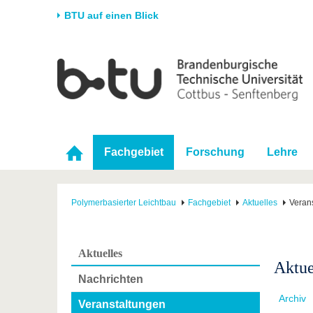
BTU auf einen Blick
Startseite
Universität
Forschung
Stud
Die BTU
Aktuelle Forschung
Stud
Struktur
Forschungsprofil
Vor 
Karriere & Engagement
Förderung
Im S
Fachgebiet
Forschung
Lehre
Partnerschaften &
Wissenschaftlicher
Nach
Strukturwandel
Nachwuchs
Polymerbasierter Leichtbau
Fachgebiet
Aktuelles
Veran
Aktuelles
Aktue
Nachrichten
Archiv
Veranstaltungen