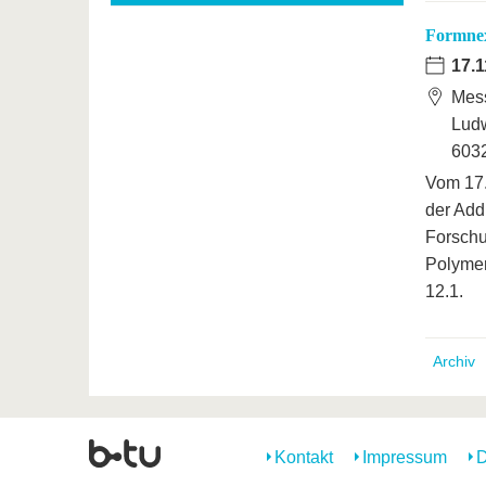
Formnex
17.1
Mess
Ludw
6032
Vom 17.
der Add
Forschu
Polymer
12.1.
Archiv
Kontakt
Impressum
D