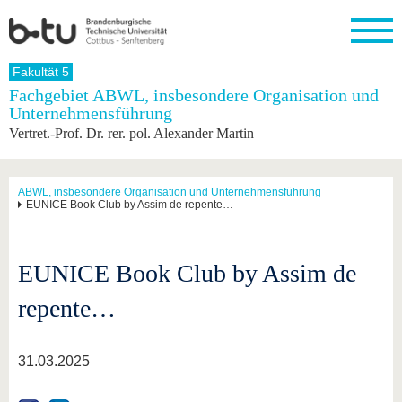
Startseite
Fakultät 5
Schließen
Fachgebiet ABWL, insbesondere Organisation und
Unternehmensführung
Universität
Forschung
Studium
International
Weiterbildung
Transfer
Unileben
Vertret.-Prof. Dr. rer. pol. Alexander Martin
Die BTU
Aktuelle
Studienangebot
Internationales
Weiterbildungsangebote
Akademische
Unsere
Forschung
Profil
Fachkräfte
Werte
Struktur
Vor dem
Wissenschaftliche
Forschungsprofil
Studium
Aus dem
Weiterbildung
Wirtschafts-
Familie &
ABWL, insbesondere Organisation und Unternehmensführung
Karriere
EUNICE Book Club by Assim de repente…
Ausland
und
Dual
&
Förderung
Im
Kontakt
an die
Forschungskooperati
Career
Engagement
Studium
BTU
Wissenschaftlicher
Gründen
Sport &
Partnerschaften
Nachwuchs
Nach
EUNICE Book Club by Assim de
Mit der
an der
Gesundhei
&
dem
BTU ins
BTU
Strukturwandel
Studium
BTU &
Ausland
repente…
Innovative
Region
Für
Transferprojekte
erleben
internationale
Lernen
31.03.2025
Studierende
Sie uns
Kontakt
kennen