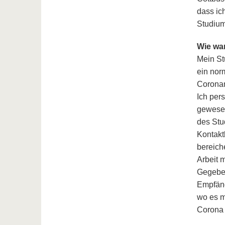
dass ic
Studium
Wie wa
Mein St
ein nor
Coronam
Ich per
gewesen
des Stu
Kontakt
bereich
Arbeit 
Gegeben
Empfäng
wo es m
Corona 