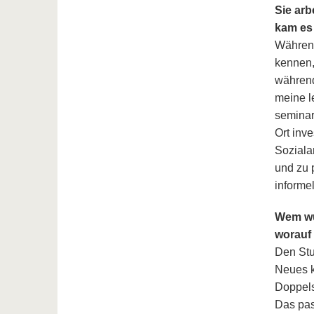
Sie ar
kam es
Während
kennen,
während
meine l
seminar
Ort inve
Sozialar
und zu 
informel
Wem wü
worauf 
Den Stu
Neues k
Doppels
Das pas