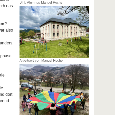
BTU Alumnus Manuel Roche
rch das
ien?
ar also
anders.
i
sphase
Arbeitsort von Manuel Roche
ale
ie
nd dort
hrend