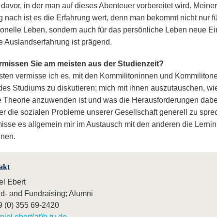
 davor, in der man auf dieses Abenteuer vorbereitet wird. Meiner
 nach ist es die Erfahrung wert, denn man bekommt nicht nur f
ionelle Leben, sondern auch für das persönliche Leben neue E
ne Auslandserfahrung ist prägend.
rmissen Sie am meisten aus der Studienzeit?
ten vermisse ich es, mit den Kommilitoninnen und Kommiliton
 des Studiums zu diskutieren; mich mit ihnen auszutauschen, wi
 Theorie anzuwenden ist und was die Herausforderungen dabe
er die sozialen Probleme unserer Gesellschaft generell zu spre
misse es allgemein mir im Austausch mit den anderen die Lernin
nen.
akt
el Ebert
nd- and Fundraising; Alumni
9 (0) 355 69-2420
niel.ebert(at)b-tu.de