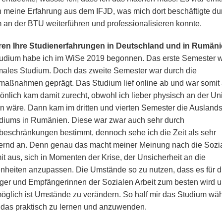
h meine Erfahrung aus dem IFJD, was mich dort beschäftigte du
 an der BTU weiterführen und professionalisieren konnte.
ren Ihre Studienerfahrungen in Deutschland und in Rumän
udium habe ich im WiSe 2019 begonnen. Das erste Semester w
males Studium. Doch das zweite Semester war durch die
aßnahmen geprägt. Das Studium lief online ab und war somit 
sönlich kam damit zurecht, obwohl ich lieber physisch an der Un
 wäre. Dann kam im dritten und vierten Semester die Ausland
diums in Rumänien. Diese war zwar auch sehr durch
beschränkungen bestimmt, dennoch sehe ich die Zeit als sehr
ernd an. Denn genau das macht meiner Meinung nach die Sozi
mit aus, sich in Momenten der Krise, der Unsicherheit an die
heiten anzupassen. Die Umstände so zu nutzen, dass es für d
er und Empfängerinnen der Sozialen Arbeit zum besten wird u
öglich ist Umstände zu verändern. So half mir das Studium wä
das praktisch zu lernen und anzuwenden.