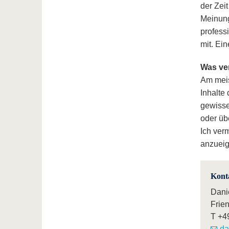
der Zeit
Meinung
profess
mit. Ei
Was ve
Am meis
Inhalte
gewisse
oder üb
Ich ver
anzueig
Kont
Dani
Frie
T
+4
da