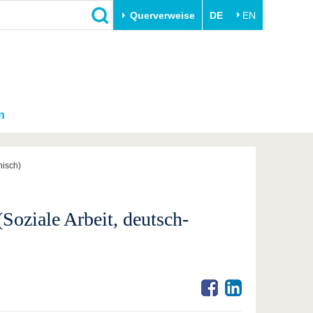
Querverweise
DE
EN
n
nisch)
oziale Arbeit, deutsch-