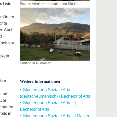
nd wie
Soziale Arbeit mit rumänischen Kindern
umänien
chte
n. Auch
d -
beit vor
ckeln
Umland in Rumänien
ise
Weitere Informationen
Studiengang Soziale Arbeit
sind
(deutsch-rumänisch) | Bachelor of Arts
 Der
Studiengang Soziale Arbeit |
schauen.
Bachelor of Arts
eits in
Studiengang Soziale Arbeit | Master