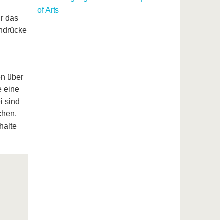
of Arts
ür das
indrücke
en über
e eine
i sind
chen.
halte