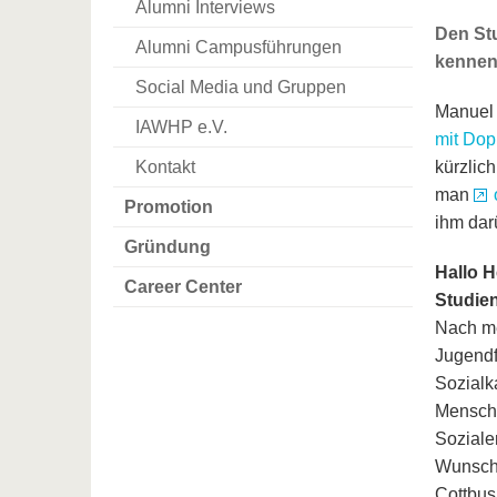
Alumni Interviews
Den St
Alumni Campusführungen
kennenz
Social Media und Gruppen
Manuel 
IAWHP e.V.
mit Dop
kürzlic
Kontakt
man
Promotion
ihm dar
Gründung
Hallo 
Career Center
Studie
Nach me
Jugendf
Sozialk
Mensche
Soziale
Wunsch 
Cottbus