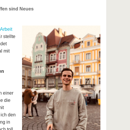
ffen sind Neues
Arbeit
 stellte
ndet
l mit
en
n einer
ie die
it
 ich den
ng in
h toll,