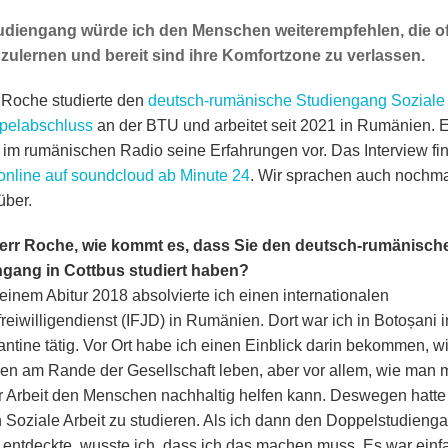
udiengang würde ich den Menschen weiterempfehlen, die o
ulernen und bereit sind ihre Komfortzone zu verlassen.
Roche studierte den
deutsch-rumänische Studiengang Soziale 
pelabschluss
an der BTU und arbeitet seit 2021 in Rumänien. Er
h im rumänischen Radio seine Erfahrungen vor. Das Interview fi
online auf soundcloud ab Minute 24
. Wir sprachen auch nochma
über.
Herr Roche, wie kommt es, dass Sie den deutsch-rumänisch
ngang in Cottbus studiert haben?
inem Abitur 2018 absolvierte ich einen internationalen
reiwilligendienst (IFJD) in Rumänien. Dort war ich in Botoșani i
antine tätig. Vor Ort habe ich einen Einblick darin bekommen, w
n am Rande der Gesellschaft leben, aber vor allem, wie man m
r Arbeit den Menschen nachhaltig helfen kann. Deswegen hatte
Soziale Arbeit zu studieren. Als ich dann den Doppelstudienga
 entdeckte, wusste ich, dass ich das machen muss. Es war einfac