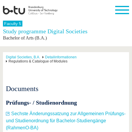
Homepage
Faculty 5
Close
Study programme Digital Societies
Bachelor of Arts (B.A.)
University
Research
Study
International
Continuing
Transfer
University
Education
life
The BTU
Current
Study
International
Academic
research
program
Profile
professionals
Our
Structure
Digital Societies, B.A.
Detailinformationen
values
Regulations & Catalogue of Modules
Research
Before
From
Business
Career &
Profile
studying
abroad to
and
Family &
Commitment
BTU
research
Dual
Research
During
collaborations
Career
Partnerships
Support
studies
Going
&
Documents
abroad
Founding
Sport &
structural
Young
After
with BTU
at the
Health
change
Academics
Graduation
BTU
Prüfungs- / Studienordnung
International
Experienc
Students
Innovative
BTU &
transfer
Region
Sechste Änderungssatzung zur Allgemeinen Prüfungs-
News
projects
und Studienordnung für Bachelor-Studiengänge
Contacts
Get to
(RahmenO-BA)