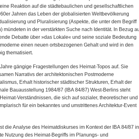
ine Reaktion auf die städtebaulichen und gesellschaftlichen
960er Jahren das Leben der globalisierten Weltbevölkerung
dualisierung und Pluralisierung (Aspekte, die unter dem Begriff
mündeten in der verstärkten Suche nach Identität. In Bezug au
ende Debatte über »das Lokale« und seine soziale Bedeutung
ostmoderne einen neuen ortsbezogenen Gehalt und wird in den
g thematisiert.
Jahre gängige Fragestellungen des Heimat-Topos auf. Sie
samen Narrativs der architektonischen Postmoderne
smus, Erhalt historischer städtischer Strukturen, Erhalt der
onale Bauausstellung 1984/87 (IBA 84/87) West-Berlins steht
 Heimat-Verständnissen, die sich auf sozialer, theoretischer und
plarisch für ein bekanntes und umstrittenes Architektur-Event
st die Analyse des Heimatdiskurses im Kontext der IBA 84/87 in
lte Nutzung des Heimat-Begriffs im Planungs- und