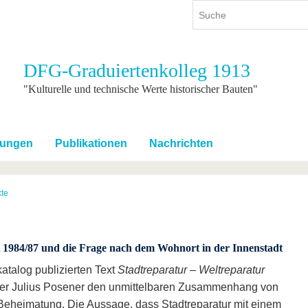
DFG-Graduiertenkolleg 1913
ium
International
Weiterbildung
"Kulturelle und technische Werte historischer Bauten"
ienangebot
Internationales Profil
Weiterbildungsangebot
dem Studium
Aus dem Ausland an die BTU
Wissenschaftliche
Weiterbildung
tungen
Publikationen
Nachrichten
tudium
Mit der BTU ins Ausland
Kontakt
 dem Studium
Für internationale
Studierende
te
Kontakt
 1984/87 und die Frage nach dem Wohnort in der Innenstadt
atalog publizierten Text
Stadtreparatur – Weltreparatur
oriker Julius Posener den unmittelbaren Zusammenhang von
Beheimatung. Die Aussage, dass Stadtreparatur mit einem