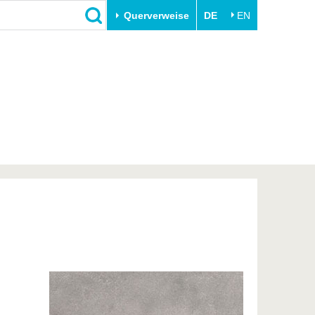
Querverweise
DE
EN
Schließen
Transfer
Unileben
e
Akademische Fachkräfte
Unsere Werte
Wirtschafts- und
Familie & Dual Career
Forschungskooperationen
Sport & Gesundheit
Gründen an der BTU
BTU & Region erleben
Innovative Transferprojekte
Lernen Sie uns kennen