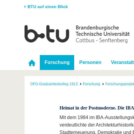
BTU auf einen Blick
Startseite
Universität
Forschung
Stud
Die BTU
Aktuelle Forschung
Stud
Struktur
Forschungsprofil
Vor 
Forschung
Personen
Veranstal
Karriere & Engagement
Förderung
Im S
Partnerschaften &
Wissenschaftlicher
Nach
Strukturwandel
Nachwuchs
DFG-Graduiertenkolleg 1913
Forschung
Forschungsprojek
Heimat in der Postmoderne. Die IBA
Mit dem 1984 im IBA-Ausstellungsk
verdeutlichte der Architekturhist
Stadterneuerung, Demokratie und 