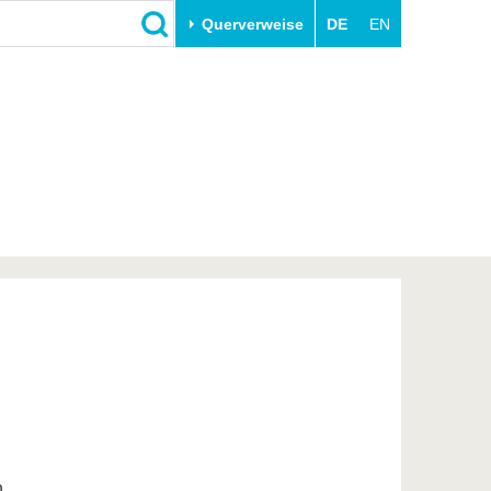
Querverweise
DE
EN
Schließen
Transfer
Unileben
e
Akademische Fachkräfte
Unsere Werte
Wirtschafts- und
Familie & Dual Career
Forschungskooperationen
Sport & Gesundheit
Gründen an der BTU
BTU & Region erleben
Innovative Transferprojekte
Lernen Sie uns kennen
n