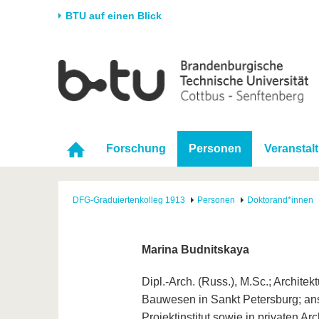
BTU auf einen Blick
Startseite
Universität
Forschung
Stud
Die BTU
Aktuelle Forschung
Stud
Struktur
Forschungsprofil
Vor 
Forschung
Personen
Veranstal
Karriere & Engagement
Förderung
Im S
Partnerschaften &
Wissenschaftlicher
Nach
Strukturwandel
Nachwuchs
DFG-Graduiertenkolleg 1913
Personen
Doktorand*innen
Marina Budnitskaya
Dipl.-Arch. (Russ.), M.Sc.; Architek
Bauwesen in Sankt Petersburg; ans
Projektinstitut sowie in privaten 