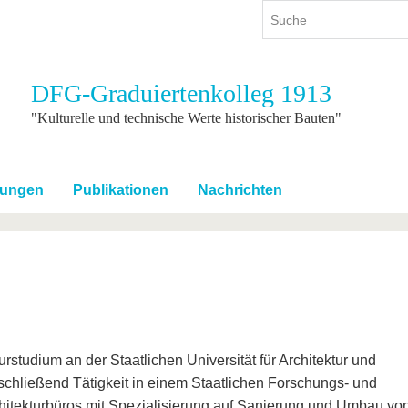
DFG-Graduiertenkolleg 1913
ium
International
Weiterbildung
"Kulturelle und technische Werte historischer Bauten"
ienangebot
Internationales Profil
Weiterbildungsangebot
dem Studium
Aus dem Ausland an die BTU
Wissenschaftliche
Weiterbildung
tungen
Publikationen
Nachrichten
tudium
Mit der BTU ins Ausland
Kontakt
 dem Studium
Für internationale
Studierende
Kontakt
turstudium an der Staatlichen Universität für Architektur und
chließend Tätigkeit in einem Staatlichen Forschungs- und
Architekturbüros mit Spezialisierung auf Sanierung und Umbau vo