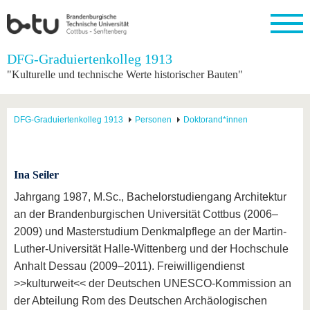
Startseite
DFG-Graduiertenkolleg 1913
Schließen
"Kulturelle und technische Werte historischer Bauten"
Universität
Forschung
Studium
International
Weiterbildung
Transfer
Unileben
Die BTU
Aktuelle
Studienangebot
Internationales
Weiterbildungsangebote
Akademische
Unsere
DFG-Graduiertenkolleg 1913
Personen
Doktorand*innen
Forschung
Profil
Fachkräfte
Werte
Struktur
Vor dem
Wissenschaftliche
Forschungsprofil
Studium
Aus dem
Weiterbildung
Wirtschafts-
Familie &
Karriere
Ausland
und
Dual
&
Förderung
Im
Kontakt
an die
Forschungskooperati
Career
Ina Seiler
Engagement
Studium
BTU
Wissenschaftlicher
Gründen
Sport &
Jahrgang 1987, M.Sc., Bachelorstudiengang Architektur
Partnerschaften
Nachwuchs
Nach
Mit der
an der
Gesundhei
&
dem
an der Brandenburgischen Universität Cottbus (2006–
BTU ins
BTU
Strukturwandel
Studium
BTU &
2009) und Masterstudium Denkmalpflege an der Martin-
Ausland
Innovative
Region
Luther-Universität Halle-Wittenberg und der Hochschule
Für
Transferprojekte
erleben
internationale
Anhalt Dessau (2009–2011). Freiwilligendienst
Lernen
Studierende
>>kulturweit<< der Deutschen UNESCO-Kommission an
Sie uns
Kontakt
kennen
der Abteilung Rom des Deutschen Archäologischen