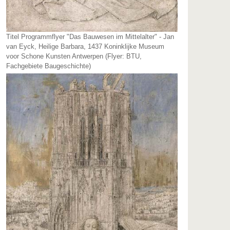
Titel Programmflyer "Das Bauwesen im Mittelalter" - Jan
van Eyck, Heilige Barbara, 1437 Koninklijke Museum
voor Schone Kunsten Antwerpen (Flyer: BTU,
Fachgebiete Baugeschichte)