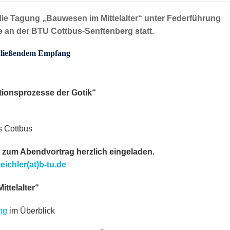
 die Tagung „Bauwesen im Mittelalter“ unter Federführung
 an der BTU Cottbus-Senftenberg statt.
chließendem Empfang
ionsprozesse der Gotik“
s Cottbus
ist zum Abendvortrag herzlich eingeladen.
eichler(at)b-tu.de
ttelalter“
ng
im Überblick