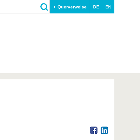
Querverweise
DE
EN
Schließen
Transfer
Unileben
e
Akademische Fachkräfte
Unsere Werte
Wirtschafts- und
Familie & Dual Career
Forschungskooperationen
Sport & Gesundheit
Gründen an der BTU
BTU & Region erleben
Innovative Transferprojekte
Lernen Sie uns kennen