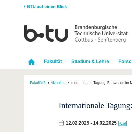
BTU auf einen Blick
Startseite
Universität
Forschung
Stud
Die BTU
Aktuelle Forschung
Stud
Struktur
Forschungsprofil
Vor 
Fakultät
Studium & Lehre
Fors
Karriere & Engagement
Förderung
Im S
Partnerschaften &
Wissenschaftlicher
Nach
Strukturwandel
Nachwuchs
Fakultät 6
Aktuelles
Internationale Tagung: Bauwesen im Mi
Internationale Tagung
12.02.2025
-
14.02.2025
iCal