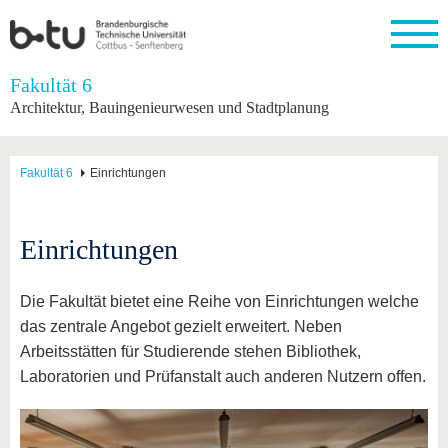
Startseite
Fakultät 6
Schließen
Architektur, Bauingenieurwesen und Stadtplanung
Universität
Forschung
Studium
International
Weiterbildung
Transfer
Unileben
Die BTU
Aktuelle
Studienangebot
Internationales
Weiterbildungsangebote
Akademische
Unsere
Fakultät 6
Einrichtungen
Forschung
Profil
Fachkräfte
Werte
Struktur
Vor dem
Wissenschaftliche
Forschungsprofil
Studium
Aus dem
Weiterbildung
Wirtschafts-
Familie &
Karriere
Ausland
und
Dual
&
Förderung
Im
Kontakt
Einrichtungen
an die
Forschungskooperati
Career
Engagement
Studium
BTU
Wissenschaftlicher
Gründen
Sport &
Partnerschaften
Nachwuchs
Nach
Mit der
an der
Gesundhei
Die Fakultät bietet eine Reihe von Einrichtungen welche
&
dem
BTU ins
BTU
das zentrale Angebot gezielt erweitert. Neben
Strukturwandel
Studium
BTU &
Ausland
Innovative
Region
Arbeitsstätten für Studierende stehen Bibliothek,
Für
Transferprojekte
erleben
Laboratorien und Prüfanstalt auch anderen Nutzern offen.
internationale
Lernen
Studierende
Sie uns
Kontakt
kennen