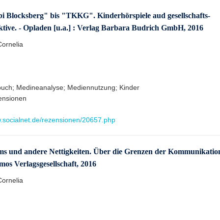
ibi Blocksberg" bis "TKKG". Kinderhörspiele aud gesellschafts-
ktive. - Opladen [u.a.] : Verlag Barbara Budrich GmbH, 2016
Cornelia
buch; Medineanalyse; Mediennutzung; Kinder
ensionen
w.socialnet.de/rezensionen/20657.php
orms und andere Nettigkeiten. Über die Grenzen der Kommunikatio
mos Verlagsgesellschaft, 2016
Cornelia