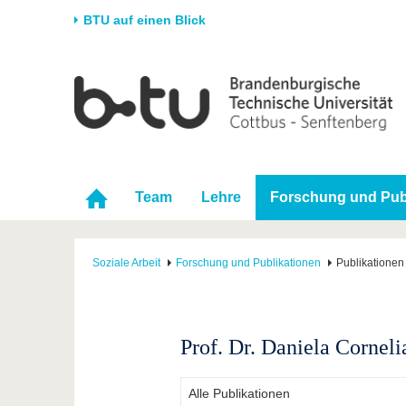
BTU auf einen Blick
Startseite
Universität
Forschung
Stud
Die BTU
Aktuelle Forschung
Stud
Struktur
Forschungsprofil
Vor 
Karriere & Engagement
Förderung
Im S
Team
Lehre
Forschung und Pub
Partnerschaften &
Wissenschaftlicher
Nach
Strukturwandel
Nachwuchs
Soziale Arbeit
Forschung und Publikationen
Publikationen
Prof. Dr. Daniela Corneli