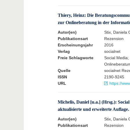
Thiery, Heinz: Die Beratungscommun
zur Onlineberatung in der Informatio
Autor(en)
Stix, Daniela 
Publikationsart
Rezension
Erscheinungsjahr
2016
Verlag
socialnet
Freie Schlagworte
Social Media;
Onlineberatu
Quelle
socialnet Rez
ISSN
2190-9245
URL
https://ww
Michelis, Daniel [u.a.] (Hrsg.): Soc
aktualisierte und erweiterte Auflage
Autor(en)
Stix, Daniela 
Publikationsart
Rezension