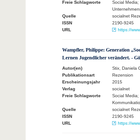
Freie Schlagworte
Social Media;
Unternehmens
Quelle
socialnet Rez
ISSN
2190-9245
URL
https://ww
Wampfler, Philippe: Generation „So
Lernen Jugendlicher verändert. - G
Autor(en)
Stix, Daniela 
Publikationsart
Rezension
Erscheinungsjahr
2015
Verlag
socialnet
Freie Schlagworte
Social Media;
Kommunikati
Quelle
socialnet Rez
ISSN
2190-9245
URL
https://ww