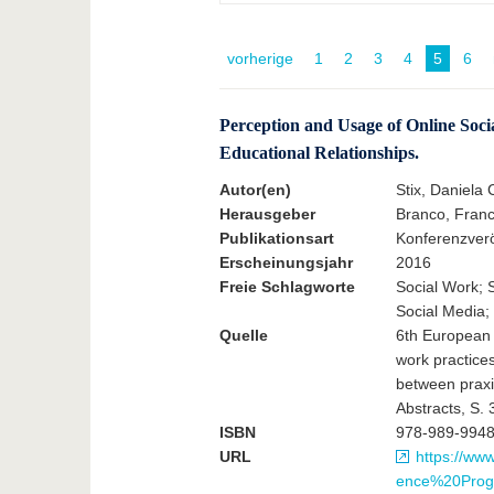
vorherige
1
2
3
4
5
6
Perception and Usage of Online Soci
Educational Relationships.
Autor(en)
Stix, Daniela 
Herausgeber
Branco, Franc
Publikationsart
Konferenzveröf
Erscheinungsjahr
2016
Freie Schlagworte
Social Work; 
Social Media;
Quelle
6th European 
work practice
between praxi
Abstracts, S. 
ISBN
978-989-9948
URL
https://w
ence%20Prog