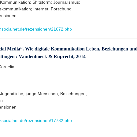
 Kommunikation; Shitstorm; Journalismus;
kommunikation; Internet; Forschung
ensionen
w.socialnet.de/rezensionen/21672.php
cial Media“. Wie digitale Kommunikation Leben, Beziehungen un
öttingen : Vandenhoeck & Ruprecht, 2014
Cornelia
 Jugendliche; junge Menschen; Beziehungen;
on
ensionen
w.socialnet.de/rezensionen/17732.php