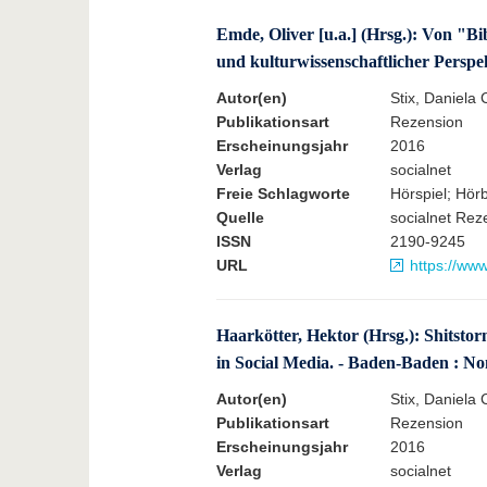
Emde, Oliver [u.a.] (Hrsg.): Von "B
und kulturwissenschaftlicher Perspe
Autor(en)
Stix, Daniela 
Publikationsart
Rezension
Erscheinungsjahr
2016
Verlag
socialnet
Freie Schlagworte
Hörspiel; Hör
Quelle
socialnet Rez
ISSN
2190-9245
URL
https://ww
Haarkötter, Hektor (Hrsg.): Shitst
in Social Media. - Baden-Baden : No
Autor(en)
Stix, Daniela 
Publikationsart
Rezension
Erscheinungsjahr
2016
Verlag
socialnet