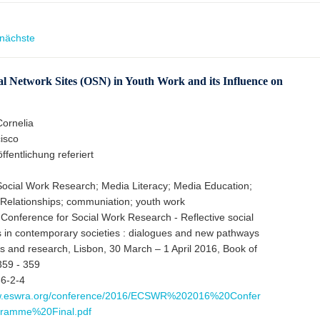
nächste
al Network Sites (OSN) in Youth Work and its Influence on
Cornelia
isco
fentlichung referiert
Social Work Research; Media Literacy; Media Education;
 Relationships; communiation; youth work
Conference for Social Work Research - Reflective social
s in contemporary societies : dialogues and new pathways
s and research, Lisbon, 30 March – 1 April 2016, Book of
359 - 359
6-2-4
ww.eswra.org/conference/2016/ECSWR%202016%20Confer
ramme%20Final.pdf