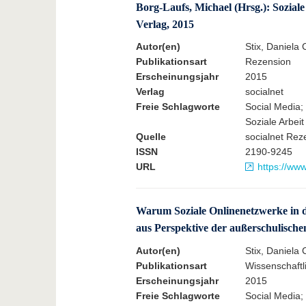
Borg-Laufs, Michael (Hrsg.): Sozial
Verlag, 2015
Autor(en)
Stix, Daniela 
Publikationsart
Rezension
Erscheinungsjahr
2015
Verlag
socialnet
Freie Schlagworte
Social Media; 
Soziale Arbeit
Quelle
socialnet Rez
ISSN
2190-9245
URL
https://ww
Warum Soziale Onlinenetzwerke in d
aus Perspektive der außerschulisch
Autor(en)
Stix, Daniela 
Publikationsart
Wissenschaftli
Erscheinungsjahr
2015
Freie Schlagworte
Social Media;