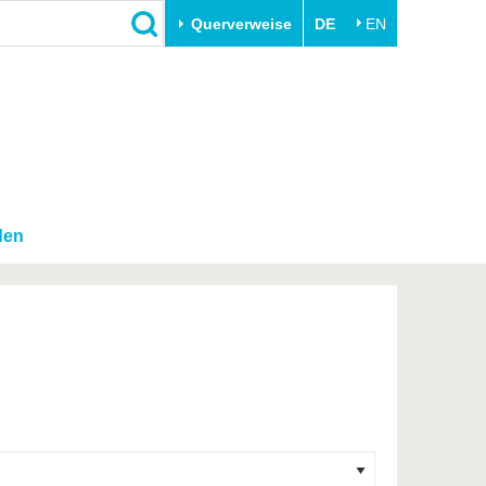
Querverweise
DE
EN
Schließen
Transfer
Unileben
e
Akademische Fachkräfte
Unsere Werte
Wirtschafts- und
Familie & Dual Career
Forschungskooperationen
Sport & Gesundheit
den
Gründen an der BTU
BTU & Region erleben
Innovative Transferprojekte
Lernen Sie uns kennen