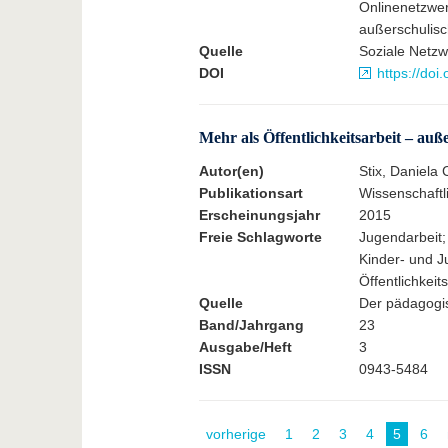
Onlinenetzwer
außerschulisc
Quelle
Soziale Netzw
DOI
https://do
Mehr als Öffentlichkeitsarbeit – au
Autor(en)
Stix, Daniela 
Publikationsart
Wissenschaftli
Erscheinungsjahr
2015
Freie Schlagworte
Jugendarbeit;
Kinder- und J
Öffentlichkeits
Quelle
Der pädagogis
Band/Jahrgang
23
Ausgabe/Heft
3
ISSN
0943-5484
vorherige
1
2
3
4
5
6