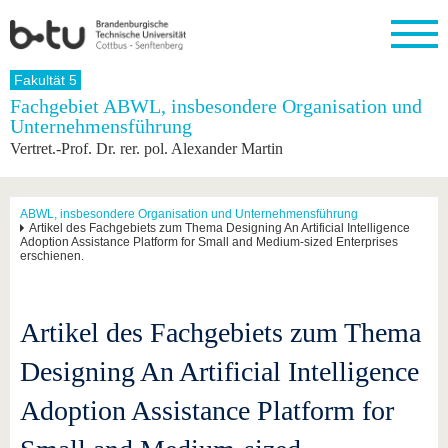
Startseite
Fakultät 5
Schließen
Fachgebiet ABWL, insbesondere Organisation und
Unternehmensführung
Universität
Forschung
Studium
International
Weiterbildung
Transfer
Unileben
Vertret.-Prof. Dr. rer. pol. Alexander Martin
Die BTU
Aktuelle
Studienangebot
Internationales
Weiterbildungsangebote
Akademische
Unsere
Forschung
Profil
Fachkräfte
Werte
Struktur
Vor dem
Wissenschaftliche
Forschungsprofil
Studium
Aus dem
Weiterbildung
Wirtschafts-
Familie &
ABWL, insbesondere Organisation und Unternehmensführung
Karriere
Artikel des Fachgebiets zum Thema Designing An Artificial Intelligence
Ausland
und
Dual
&
Förderung
Im
Kontakt
Adoption Assistance Platform for Small and Medium-sized Enterprises
an die
Forschungskooperati
Career
erschienen.
Engagement
Studium
BTU
Wissenschaftlicher
Gründen
Sport &
Partnerschaften
Nachwuchs
Nach
Mit der
an der
Gesundhei
&
dem
BTU ins
BTU
Artikel des Fachgebiets zum Thema
Strukturwandel
Studium
BTU &
Ausland
Innovative
Region
Designing An Artificial Intelligence
Für
Transferprojekte
erleben
internationale
Lernen
Studierende
Adoption Assistance Platform for
Sie uns
Kontakt
kennen