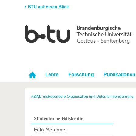
BTU auf einen Blick
Startseite
Universität
Forschung
Stud
Die BTU
Aktuelle Forschung
Stud
Struktur
Forschungsprofil
Vor 
Karriere & Engagement
Förderung
Im S
Partnerschaften &
Wissenschaftlicher
Nach
Lehre
Forschung
Publikationen
Strukturwandel
Nachwuchs
ABWL, insbesondere Organisation und Unternehmensführung
Studentische Hilfskräfte
Felix Schinner