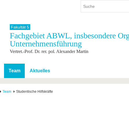
Fakultät 5
Fachgebiet ABWL, insbesondere Org
ium
International
Weiterbildung
Unternehmensführung
ienangebot
Internationales Profil
Weiterbildungsangebot
Vertret.-Prof. Dr. rer. pol. Alexander Martin
dem Studium
Aus dem Ausland an die BTU
Wissenschaftliche
Weiterbildung
tudium
Mit der BTU ins Ausland
Kontakt
 dem Studium
Für internationale
Team
Aktuelles
Studierende
Kontakt
Team
Studentische Hilfskräfte