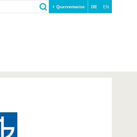
Querverweise
DE
EN
Schließen
Transfer
Unileben
e
Akademische Fachkräfte
Unsere Werte
Wirtschafts- und
Familie & Dual Career
Forschungskooperationen
Sport & Gesundheit
Gründen an der BTU
BTU & Region erleben
Innovative Transferprojekte
Lernen Sie uns kennen