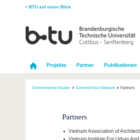
BTU auf einen Blick
Startseite
Universität
Forschung
Stud
Die BTU
Aktuelle Forschung
Stud
Struktur
Forschungsprofil
Vor 
Projekte
Partner
Publikationen
Karriere & Engagement
Förderung
Im S
Partnerschaften &
Wissenschaftlicher
Nach
Strukturwandel
Nachwuchs
Schwimmende Bauten
SchwimmTour-Network
Partners
Partners
Vietnam Association of Architec
Vietnam Institute For Urban And