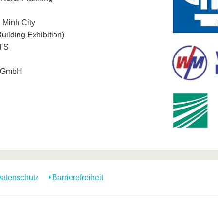
i Minh City
uilding Exhibition)
KTS
s GmbH
atenschutz
Barrierefreiheit