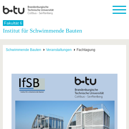
Startseite
Fakultät 6
Schließen
Institut für Schwimmende Bauten
Universität
Forschung
Studium
International
Weiterbildung
Transfer
Unileben
Die BTU
Aktuelle
Studienangebot
Internationales
Weiterbildungsangebote
Akademische
Unsere
Schwimmende Bauten
Veranstaltungen
Fachtagung
Forschung
Profil
Fachkräfte
Werte
Struktur
Vor dem
Wissenschaftliche
Forschungsprofil
Studium
Aus dem
Weiterbildung
Wirtschafts-
Familie &
Karriere
Ausland
und
Dual
&
Förderung
Im
Kontakt
an die
Forschungskooperati
Career
Engagement
Studium
BTU
Wissenschaftlicher
Gründen
Sport &
Partnerschaften
Nachwuchs
Nach
Mit der
an der
Gesundhei
&
dem
BTU ins
BTU
Strukturwandel
Studium
BTU &
Ausland
Innovative
Region
Für
Transferprojekte
erleben
internationale
Lernen
Studierende
Sie uns
Kontakt
kennen