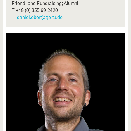
Friend- and Fundraising; Alumni
T
+49 (0) 355 69-2420
daniel.ebert(at)b-tu.de