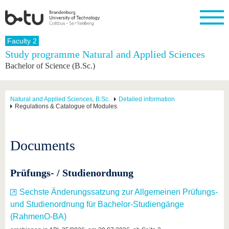
Homepage
Faculty 2
Close
Study programme Natural and Applied Sciences
Bachelor of Science (B.Sc.)
University
Research
Study
International
Continuing
Transfer
University
Education
life
The BTU
Current
Study
International
Academic
research
program
Profile
professionals
Our
Structure
Natural and Applied Sciences, B.Sc.
Detailed information
values
Regulations & Catalogue of Modules
Research
Before
From
Business
Career &
Profile
studying
abroad to
and
Family &
Commitment
BTU
research
Dual
Research
During
collaborations
Career
Partnerships
Documents
Support
studies
Going
&
abroad
Founding
Sport &
structural
Young
After
with BTU
at the
Health
change
Academics
Graduation
Prüfungs- / Studienordnung
BTU
International
Experienc
Students
Innovative
BTU &
Sechste Änderungssatzung zur Allgemeinen Prüfungs-
transfer
Region
News
und Studienordnung für Bachelor-Studiengänge
projects
Contacts
(RahmenO-BA)
Get to