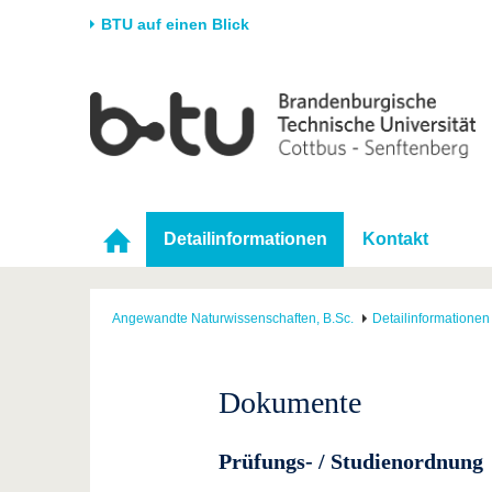
BTU auf einen Blick
Startseite
Universität
Forschung
Stud
Die BTU
Aktuelle Forschung
Stud
Struktur
Forschungsprofil
Vor 
Karriere & Engagement
Förderung
Im S
Detailinformationen
Kontakt
Partnerschaften &
Wissenschaftlicher
Nach
Strukturwandel
Nachwuchs
Angewandte Naturwissenschaften, B.Sc.
Detailinformationen
Dokumente
Prüfungs- / Studienordnung