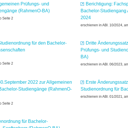
lgemeinen Prüfungs- und
Berichtigung: Fachs
diengänge (RahmenO-BA)
Bachelor-Studiengang 
2024
b Seite 2
erschienen in ABl. 10/2024, a
Studienordnung für den Bachelor-
Dritte Änderungssat
senschaften
Prüfungs- und Studien
BA)
b Seite 2
erschienen in ABl. 06/2023, a
0.September 2022 zur Allgemeinen
Erste Änderungssatz
r Bachelor-Studiengänge (RahmenO-
Studienordnung für Ba
erschienen in ABl. 01/2021, a
b Seite 2
enordnung für Bachelor-