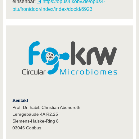
einsehbar:
https://opus4.kobv.de/opus4-
btu/frontdoor/index/index/docId/6923
Kontakt
Prof. Dr. habil. Christian Abendroth
Lehrgebäude 4A R2.25
Siemens-Halske-Ring 8
03046 Cottbus