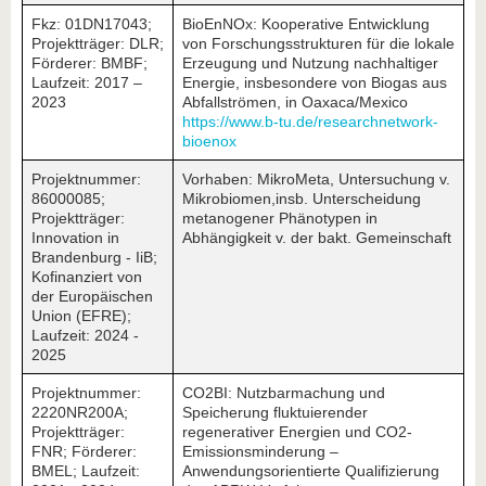
Fkz: 01DN17043;
BioEnNOx: Kooperative Entwicklung
Projektträger: DLR;
von Forschungsstrukturen für die lokale
Förderer: BMBF;
Erzeugung und Nutzung nachhaltiger
Laufzeit: 2017 –
Energie, insbesondere von Biogas aus
2023
Abfallströmen, in Oaxaca/Mexico
https://www.b-tu.de/researchnetwork-
bioenox
Projektnummer:
Vorhaben: MikroMeta, Untersuchung v.
86000085;
Mikrobiomen,insb. Unterscheidung
Projektträger:
metanogener Phänotypen in
Innovation in
Abhängigkeit v. der bakt. Gemeinschaft
Brandenburg - IiB;
Kofinanziert von
der Europäischen
Union (EFRE);
Laufzeit: 2024 -
2025
Projektnummer:
CO2BI: Nutzbarmachung und
2220NR200A;
Speicherung fluktuierender
Projektträger:
regenerativer Energien und CO2-
FNR; Förderer:
Emissionsminderung –
BMEL; Laufzeit:
Anwendungsorientierte Qualifizierung