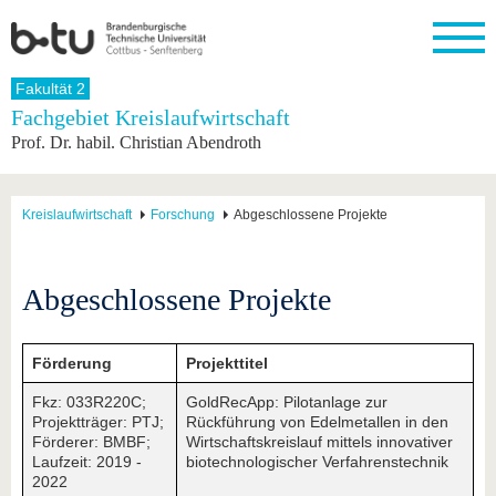
Startseite
Fakultät 2
Schließen
Fachgebiet Kreislaufwirtschaft
Prof. Dr. habil. Christian Abendroth
Universität
Forschung
Studium
International
Weiterbildung
Transfer
Unileben
Die BTU
Aktuelle
Studienangebot
Internationales
Weiterbildungsangebote
Akademische
Unsere
Forschung
Profil
Fachkräfte
Werte
Struktur
Vor dem
Wissenschaftliche
Kreislaufwirtschaft
Forschung
Abgeschlossene Projekte
Forschungsprofil
Studium
Aus dem
Weiterbildung
Wirtschafts-
Familie &
Karriere
Ausland
und
Dual
&
Förderung
Im
Kontakt
an die
Forschungskooperati
Career
Engagement
Studium
Abgeschlossene Projekte
BTU
Wissenschaftlicher
Gründen
Sport &
Partnerschaften
Nachwuchs
Nach
Mit der
an der
Gesundhei
&
dem
BTU ins
BTU
Strukturwandel
Studium
BTU &
Förderung
Projekttitel
Ausland
Innovative
Region
Fkz: 033R220C;
GoldRecApp: Pilotanlage zur
Für
Transferprojekte
erleben
Projektträger: PTJ;
Rückführung von Edelmetallen in den
internationale
Lernen
Förderer: BMBF;
Wirtschaftskreislauf mittels innovativer
Studierende
Sie uns
Laufzeit: 2019 -
biotechnologischer Verfahrenstechnik
Kontakt
kennen
2022