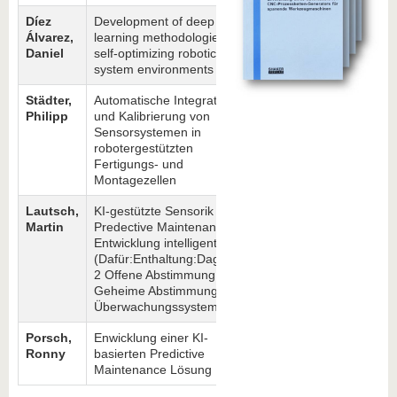
know us
Díez
Development of deep
Álvarez,
learning methodologies for
Daniel
self-optimizing robotic
system environments
Städter,
Automatische Integration
Philipp
und Kalibrierung von
Sensorsystemen in
robotergestützten
Fertigungs- und
Montagezellen
Lautsch,
KI-gestützte Sensorik für
Martin
Predective Maintenance:
Entwicklung intelligenter 1
(Dafür:Enthaltung:Dagegen),
2 Offene Abstimmung, 3
Geheime Abstimmung.
Überwachungssysteme
Porsch,
Enwicklung einer KI-
Ronny
basierten Predictive
Maintenance Lösung