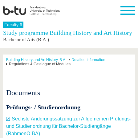
Homepage
Faculty 6
Close
Study programme Building History and Art History
Bachelor of Arts (B.A.)
University
Research
Study
International
Continuing
Transfer
University
Education
life
The BTU
Current
Study
International
Academic
research
program
Profile
professionals
Our
Structure
Building History and Art History, B.A.
Detailed Information
values
Regulations & Catalogue of Modules
Research
Before
From
Business
Career &
Profile
studying
abroad to
and
Family &
Commitment
BTU
research
Dual
Research
During
collaborations
Career
Partnerships
Support
studies
Going
&
Documents
abroad
Founding
Sport &
structural
Young
After
with BTU
at the
Health
change
Academics
Graduation
BTU
Prüfungs- / Studienordnung
International
Experienc
Students
Innovative
BTU &
transfer
Region
Sechste Änderungssatzung zur Allgemeinen Prüfungs-
News
projects
und Studienordnung für Bachelor-Studiengänge
Contacts
Get to
(RahmenO-BA)