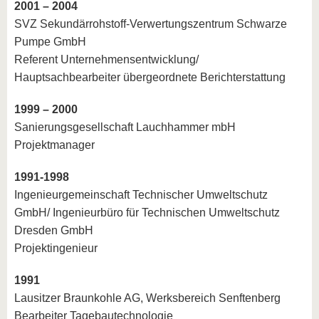
know us
2001 – 2004
SVZ Sekundärrohstoff-Verwertungszentrum Schwarze
Pumpe GmbH
Referent Unternehmensentwicklung/
Hauptsachbearbeiter übergeordnete Berichterstattung
1999 – 2000
Sanierungsgesellschaft Lauchhammer mbH
Projektmanager
1991-1998
Ingenieurgemeinschaft Technischer Umweltschutz
GmbH/ Ingenieurbüro für Technischen Umweltschutz
Dresden GmbH
Projekt­ingenieur
1991
Lausitzer Braunkohle AG, Werksbereich Senf­tenberg
Be­arbei­ter Tage­bau­techno­logie