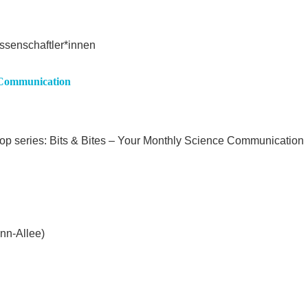
issenschaftler*innen
e Communication
shop series: Bits & Bites – Your Monthly Science Communication
n-Allee)