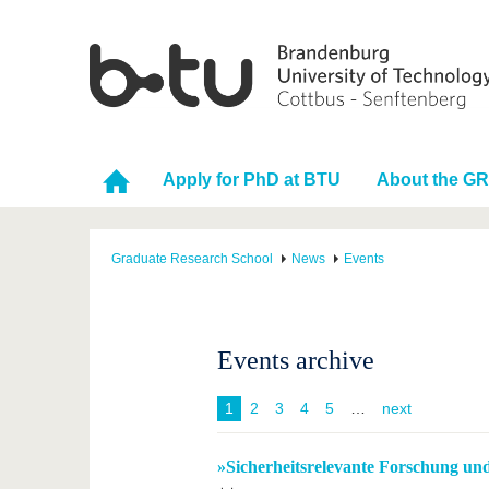
Apply for PhD at BTU
About the G
Graduate Research School
News
Events
Events archive
1
2
3
4
5
next
»Sicherheitsrelevante Forschung und