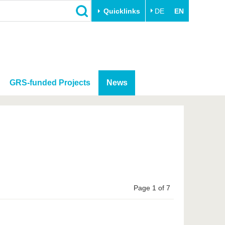
Quicklinks
DE
EN
GRS-funded Projects
News
Page 1 of 7