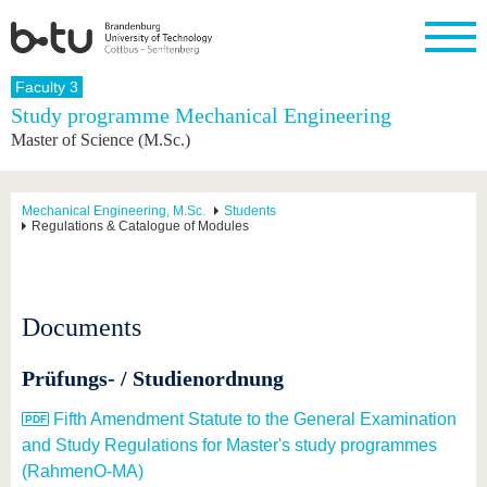
Homepage
Faculty 3
Close
Study programme Mechanical Engineering
Master of Science (M.Sc.)
University
Research
Study
International
Continuing
Transfer
University
Education
life
The BTU
Current
Study
International
Academic
research
program
Profile
professionals
Our
Structure
Mechanical Engineering, M.Sc.
Students
values
Regulations & Catalogue of Modules
Research
Before
From
Business
Career &
Profile
studying
abroad to
and
Family &
Commitment
BTU
research
Dual
Research
During
collaborations
Career
Partnerships
Support
studies
Going
&
Documents
abroad
Founding
Sport &
structural
Young
After
with BTU
at the
Health
change
Academics
Graduation
BTU
Prüfungs- / Studienordnung
International
Experienc
Students
Innovative
BTU &
transfer
Region
Fifth Amendment Statute to the General Examination
News
projects
and Study Regulations for Master's study programmes
Contacts
Get to
(RahmenO-MA)