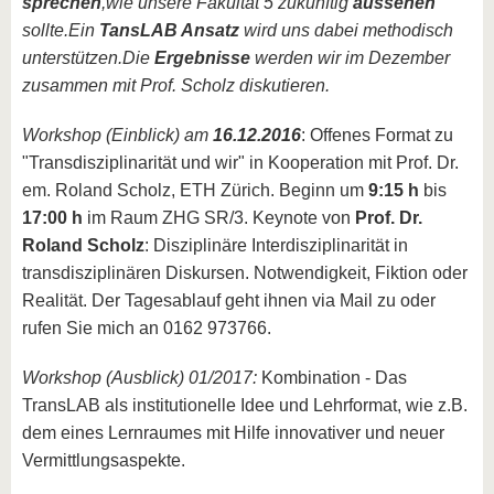
sprechen
,
wie unsere Fakultät 5 zukünftig
aussehen
sollte.
Ein
TansLAB Ansatz
wird uns dabei methodisch
unterstützen.
Die
Ergebnisse
werden wir im Dezember
zusammen mit Prof. Scholz diskutieren.
Workshop (Einblick) am
16.12.2016
: Offenes Format zu
"Transdisziplinarität und wir" in Kooperation mit Prof. Dr.
em. Roland Scholz, ETH Zürich. Beginn um
9:15 h
bis
17:00 h
im Raum ZHG SR/3. Keynote von
Prof. Dr.
Roland Scholz
: Disziplinäre Interdisziplinarität in
transdisziplinären Diskursen. Notwendigkeit, Fiktion oder
Realität. Der Tagesablauf geht ihnen via Mail zu oder
rufen Sie mich an 0162 973766.
Workshop (Ausblick) 01/2017:
Kombination - Das
TransLAB als institutionelle Idee und Lehrformat, wie z.B.
dem eines Lernraumes mit Hilfe innovativer und neuer
Vermittlungsaspekte.