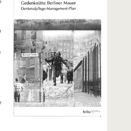
e
n
r
e