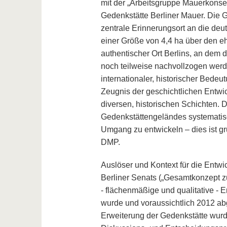
mit der „Arbeitsgruppe Mauerkons
Gedenkstätte Berliner Mauer. Die G
zentrale Erinnerungsort an die deut
einer Größe von 4,4 ha über den eh
authentischer Ort Berlins, an dem d
noch teilweise nachvollzogen werd
internationaler, historischer Bede
Zeugnis der geschichtlichen Entwi
diversen, historischen Schichten.
Gedenkstättengeländes systematisc
Umgang zu entwickeln – dies ist gr
DMP.
Auslöser und Kontext für die Ent
Berliner Senats („Gesamtkonzept z
- flächenmäßige und qualitative - E
wurde und voraussichtlich 2012 abg
Erweiterung der Gedenkstätte wurde