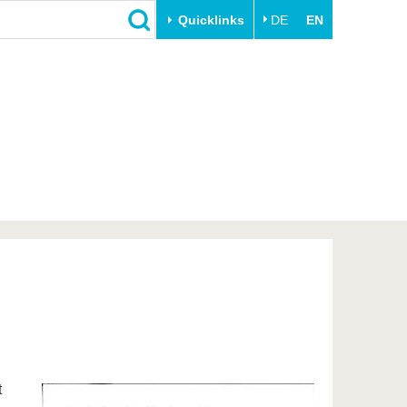
Quicklinks
DE
EN
Close
Transfer
University life
Academic professionals
Our values
Business and research
Family & Dual Career
collaborations
Sport & Health
Founding at the BTU
Experience BTU & Region
Innovative transfer projects
Get to know us
t