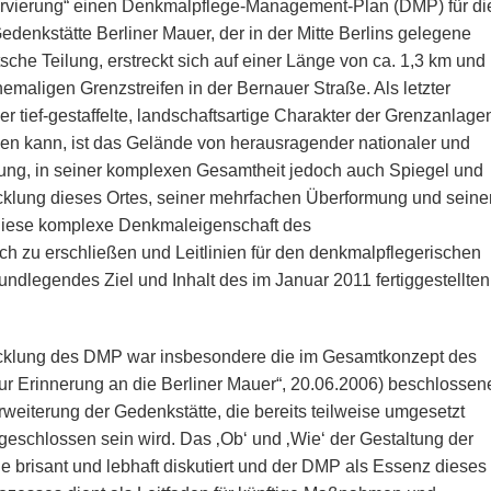
ervierung“ einen Denkmalpflege-Management-Plan (DMP) für di
edenkstätte Berliner Mauer, der in der Mitte Berlins gelegene
sche Teilung, erstreckt sich auf einer Länge von ca. 1,3 km und
emaligen Grenzstreifen in der Bernauer Straße. Als letzter
er tief-gestaffelte, landschaftsartige Charakter der Grenzanlage
en kann, ist das Gelände von herausragender nationaler und
utung, in seiner komplexen Gesamtheit jedoch auch Spiegel und
cklung dieses Ortes, seiner mehrfachen Überformung und seine
 Diese komplexe Denkmaleigenschaft des
h zu erschließen und Leitlinien für den denkmalpflegerischen
undlegendes Ziel und Inhalt des im Januar 2011 fertiggestellten
wicklung des DMP war insbesondere die im Gesamtkonzept des
ur Erinnerung an die Berliner Mauer“, 20.06.2006) beschlossen
rweiterung der Gedenkstätte, die bereits teilweise umgesetzt
eschlossen sein wird. Das ‚Ob‘ und ‚Wie‘ der Gestaltung der
 brisant und lebhaft diskutiert und der DMP als Essenz dieses