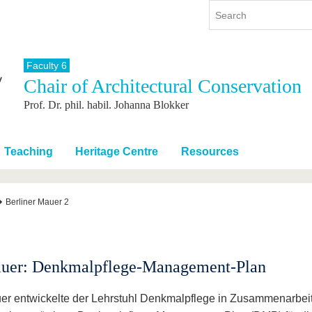
Faculty 6
Chair of Architectural Conservation
y
International
Continuing Education
Prof. Dr. phil. habil. Johanna Blokker
y program
International Profile
re studying
From abroad to BTU
ng studies
Going abroad with BTU
Teaching
Heritage Centre
Resources
 Graduation
International Students
News
Berliner Mauer 2
Contacts
Mauer: Denkmalpflege-Management-Plan
auer entwickelte der Lehrstuhl Denkmalpflege in Zusammenarbei