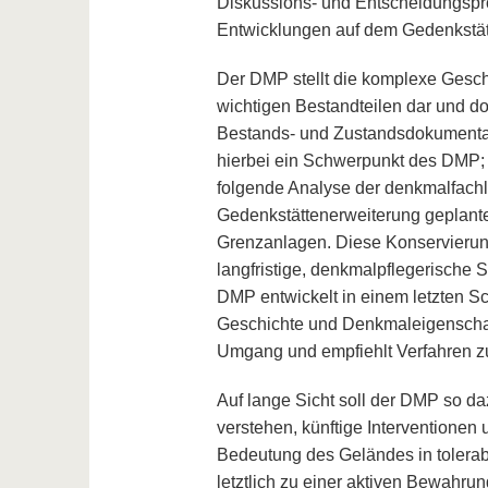
Diskussions- und Entscheidungspro
Entwicklungen auf dem Gedenkstät
Der DMP stellt die komplexe Gesc
wichtigen Bestandteilen dar und d
Bestands- und Zustandsdokumentati
hierbei ein Schwerpunkt des DMP; s
folgende Analyse der denkmalfachl
Gedenkstättenerweiterung geplan
Grenzanlagen. Diese Konservierun
langfristige, denkmalpflegerische S
DMP entwickelt in einem letzten S
Geschichte und Denkmaleigenschaft
Umgang und empfiehlt Verfahren z
Auf lange Sicht soll der DMP so da
verstehen, künftige Interventionen 
Bedeutung des Geländes in tolerab
letztlich zu einer aktiven Bewahr