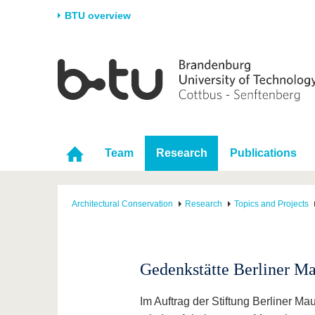
BTU overview
Homepage
University
Research
Stud
The BTU
Current research
Stud
Structure
Research Profile
Befo
Career & Commitment
Research Support
Duri
Team
Research
Publications
Partnerships & structural
Young Academics
After
change
Architectural Conservation
Research
Topics and Projects
Gedenkstätte Berliner 
Im Auftrag der Stiftung Berliner M