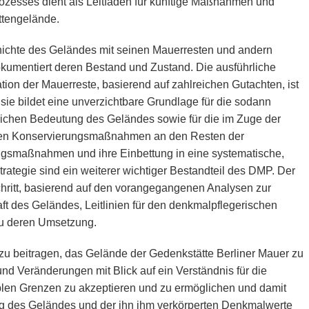
zesses dient als Leitfaden für künftige Maßnahmen und
tengelände.
hichte des Geländes mit seinen Mauerresten und andern
okumentiert deren Bestand und Zustand. Die ausführliche
on der Mauerreste, basierend auf zahlreichen Gutachten, ist
ie bildet eine unverzichtbare Grundlage für die sodann
ichen Bedeutung des Geländes sowie für die im Zuge der
ten Konservierungsmaßnahmen an den Resten der
gsmaßnahmen und ihre Einbettung in eine systematische,
trategie sind ein weiterer wichtiger Bestandteil des DMP. Der
chritt, basierend auf den vorangegangenen Analysen zur
 des Geländes, Leitlinien für den denkmalpflegerischen
u deren Umsetzung.
zu beitragen, das Gelände der Gedenkstätte Berliner Mauer zu
und Veränderungen mit Blick auf ein Verständnis für die
len Grenzen zu akzeptieren und zu ermöglichen und damit
ung des Geländes und der ihn ihm verkörperten Denkmalwerte