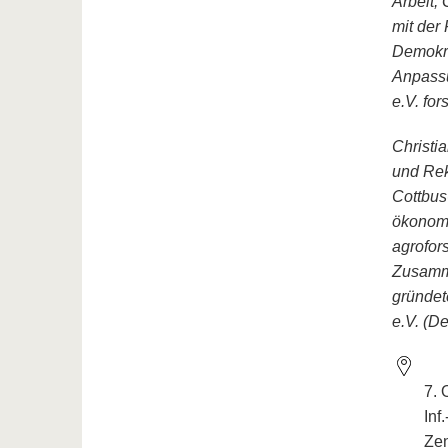
Arbeit,
mit der
Demokra
Anpassu
e.V. for
Christi
und Rek
Cottbus
ökonomi
agrofor
Zusamme
gründet
e.V. (De
7.
Inf
Ze