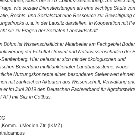
 Gesundheit, Musik der BTU Cottbus-Senftenberg. Sie beschäftig
 Frage, wie soziale Dienstleistungen als eine wichtige Säule vo
tie, Rechts- und Sozialstaat eine Ressource zur Bewältigung 
ngsdrucks u. a. in der Lausitz darstellen. In Kooperation mit Pe
scht sie zu Fragen der Sozialen Landwirtschaft.
an Böhm ist Wissenschaftlicher Mitarbeiter am Fachgebiet Bode
ultivierung der Fakultät Umwelt und Naturwissenschaften der
-Senftenberg. Hier befasst er sich mit der ökologischen und
schen Bewertung multifunktionaler Landbausysteme, wobei
stliche Nutzungskonzepte einen besonderen Stellenwert einne
n mit zahlreichen Akteuren aus Wissenschaft, Verwaltung und
e er im Juni 2019 den Deutschen Fachverband für Agroforstwirt
FAF) mit Sitz in Cottbus.
 OG
.-,Komm.-u.Medien-Ztr. (IKMZ)
ntralcampus