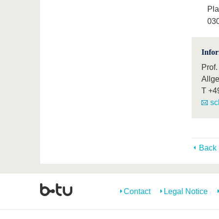
Pla
030
Info
Prof.
Allg
T
+4
sc
Back
Contact
Legal Notice