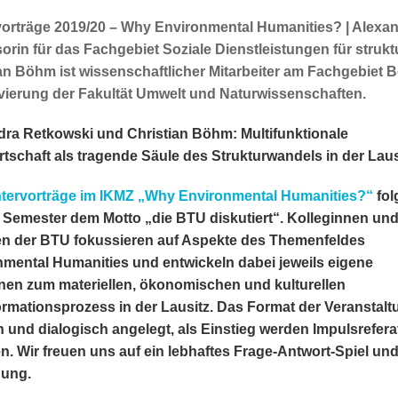
orträge 2019/20 – Why Environmental Humanities? | Alexan
orin für das Fachgebiet Soziale Dienstleistungen für stru
an Böhm ist wissenschaftlicher Mitarbeiter am Fachgebiet
vierung der Fakultät Umwelt und Naturwissenschaften.
ra Retkowski und Christian Böhm: Multifunktionale
tschaft als tragende Säule des Strukturwandels in der Laus
tervorträge im IKMZ „Why Environmental Humanities?“
fol
 Semester dem Motto „die BTU diskutiert“. Kolleginnen un
en der BTU fokussieren auf Aspekte des Themenfeldes
mental Humanities und entwickeln dabei jeweils eigene
nen zum materiellen, ökonomischen und kulturellen
rmationsprozess in der Lausitz. Das Format der Veranstal
en und dialogisch angelegt, als Einstieg werden Impulsrefera
. Wir freuen uns auf ein lebhaftes Frage-Antwort-Spiel un
gung.