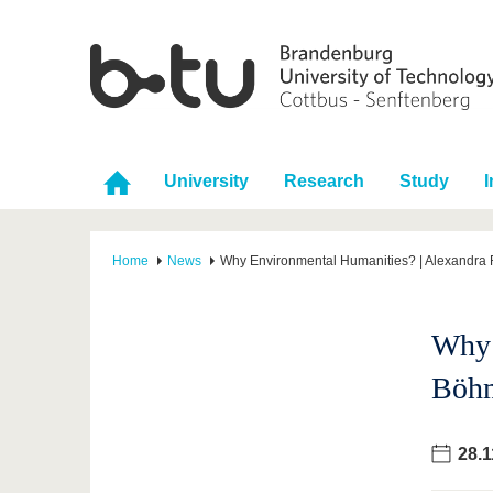
University
Research
Study
I
Home
News
Why Environmental Humanities? | Alexandra Re
Why 
Böhm
28.1