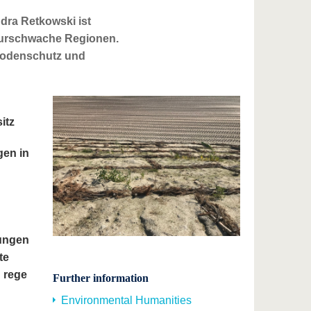
dra Retkowski ist
kturschwache Regionen.
 Bodenschutz und
itz
gen in
d
tungen
te
d rege
Further information
Environmental Humanities