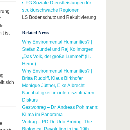
FG Soziale Dienstleistungen für
strukturschwache Regionen
erung
LS Bodenschutz und Rekultivierung
r
der
Related News
t ist
Why Environmental Humanities? |
Stefan Zundel und Raj Kollmorgen:
„Das Volk, der große Lümmel“ (H.
Heine)
Why Environmental Humanities? |
ng
Britta Rudolff, Klaus Birkhofer,
lt sich
Monique Jüttner, Eike Albrecht:
Nachhaltigkeit im interdisziplinären
Diskurs
Gastvortrag – Dr. Andreas Pohlmann:
Klima im Panorama
Vortrag – PD Dr. Udo Bröring: The
le
Biological Revolution in the 19th