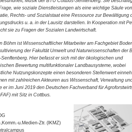
 Gesundheit, Musik der BTU Cottbus-Senftenberg. Sie beschäftig
 Frage, wie soziale Dienstleistungen als eine wichtige Säule vo
tie, Rechts- und Sozialstaat eine Ressource zur Bewältigung 
ngsdrucks u. a. in der Lausitz darstellen. In Kooperation mit Pe
scht sie zu Fragen der Sozialen Landwirtschaft.
an Böhm ist Wissenschaftlicher Mitarbeiter am Fachgebiet Bode
ultivierung der Fakultät Umwelt und Naturwissenschaften der
-Senftenberg. Hier befasst er sich mit der ökologischen und
schen Bewertung multifunktionaler Landbausysteme, wobei
stliche Nutzungskonzepte einen besonderen Stellenwert einne
n mit zahlreichen Akteuren aus Wissenschaft, Verwaltung und
e er im Juni 2019 den Deutschen Fachverband für Agroforstwirt
FAF) mit Sitz in Cottbus.
 OG
.-,Komm.-u.Medien-Ztr. (IKMZ)
ntralcampus