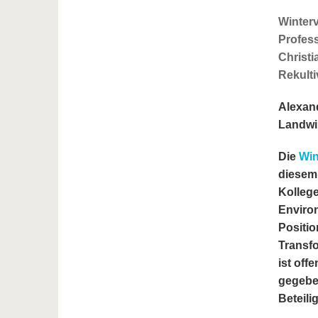
Winterv
Profess
Christi
Rekulti
Alexand
Landwir
Die
Win
diesem
Kolleg
Environ
Positio
Transfo
ist off
gegeben
Beteili