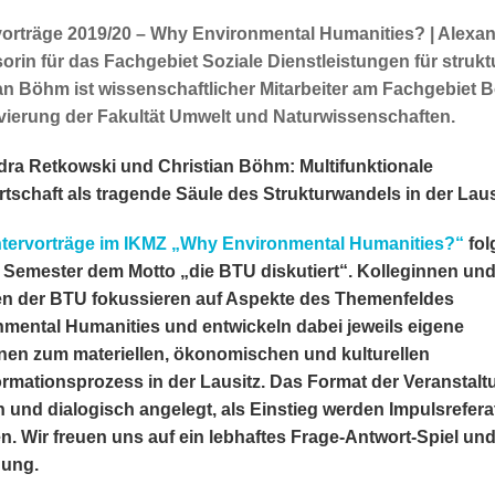
orträge 2019/20 – Why Environmental Humanities? | Alexan
orin für das Fachgebiet Soziale Dienstleistungen für stru
an Böhm ist wissenschaftlicher Mitarbeiter am Fachgebiet
vierung der Fakultät Umwelt und Naturwissenschaften.
ra Retkowski und Christian Böhm: Multifunktionale
tschaft als tragende Säule des Strukturwandels in der Laus
tervorträge im IKMZ „Why Environmental Humanities?“
fol
 Semester dem Motto „die BTU diskutiert“. Kolleginnen un
en der BTU fokussieren auf Aspekte des Themenfeldes
mental Humanities und entwickeln dabei jeweils eigene
nen zum materiellen, ökonomischen und kulturellen
rmationsprozess in der Lausitz. Das Format der Veranstal
en und dialogisch angelegt, als Einstieg werden Impulsrefera
. Wir freuen uns auf ein lebhaftes Frage-Antwort-Spiel un
gung.