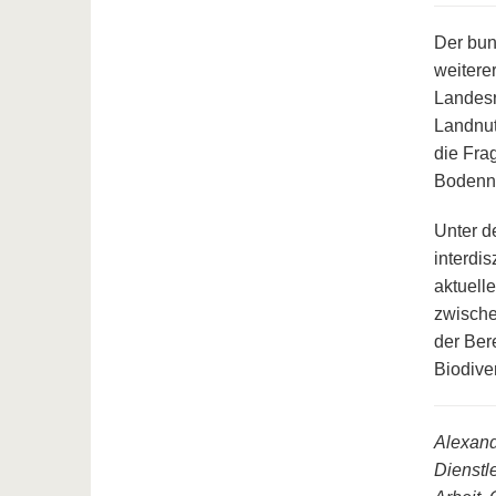
Der bun
weitere
Landesr
Landnut
die Fra
Bodennu
Unter d
interdi
aktuell
zwische
der Ber
Biodive
Alexand
Dienstl