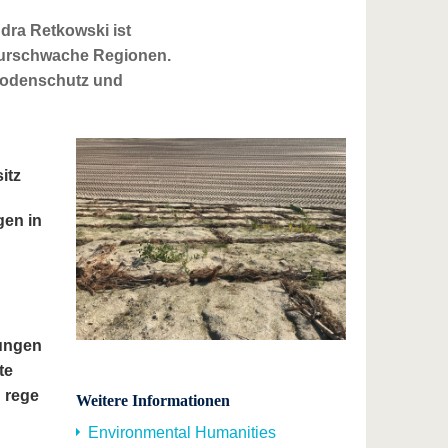
dra Retkowski ist
kturschwache Regionen.
 Bodenschutz und
itz
gen in
d
tungen
te
d rege
Weitere Informationen
Environmental Humanities