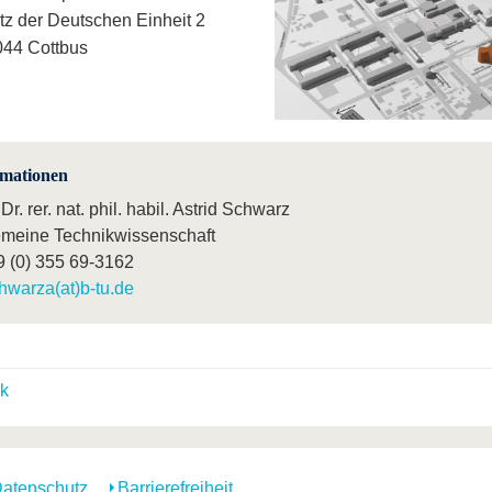
tz der Deutschen Einheit 2
44 Cottbus
rmationen
 Dr. rer. nat. phil. habil. Astrid Schwarz
emeine Technikwissenschaft
9 (0) 355 69-3162
hwarza(at)b-tu.de
k
atenschutz
Barrierefreiheit