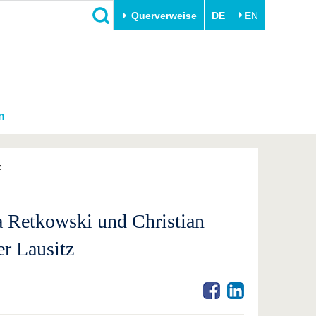
Querverweise
DE
EN
n
z
 Retkowski und Christian
r Lausitz