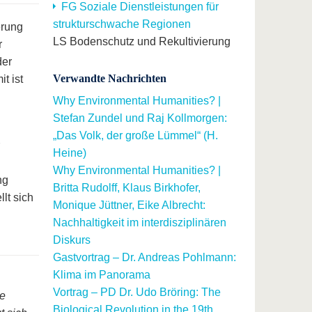
FG Soziale Dienstleistungen für
strukturschwache Regionen
erung
LS Bodenschutz und Rekultivierung
r
der
Verwandte Nachrichten
t ist
Why Environmental Humanities? |
Stefan Zundel und Raj Kollmorgen:
„Das Volk, der große Lümmel“ (H.
Heine)
Why Environmental Humanities? |
ng
Britta Rudolff, Klaus Birkhofer,
lt sich
Monique Jüttner, Eike Albrecht:
Nachhaltigkeit im interdisziplinären
Diskurs
Gastvortrag – Dr. Andreas Pohlmann:
Klima im Panorama
Vortrag – PD Dr. Udo Bröring: The
le
Biological Revolution in the 19th