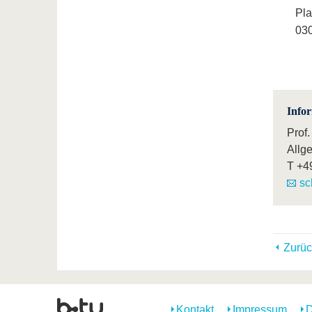
Pla
030
Info
Prof.
Allg
T
+4
sc
Zurüc
Kontakt
Impressum
D