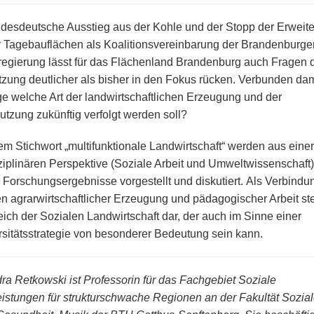
desdeutsche Ausstieg aus der Kohle und der Stopp der Erweit
r Tagebauflächen als Koalitionsvereinbarung der Brandenburge
egierung lässt für das Flächenland Brandenburg auch Fragen 
zung deutlicher als bisher in den Fokus rücken. Verbunden dami
ge welche Art der landwirtschaftlichen Erzeugung und der
tzung zukünftig verfolgt werden soll?
em Stichwort „multifunktionale Landwirtschaft“ werden aus einer
sziplinären Perspektive (Soziale Arbeit und Umweltwissenschaft)
e Forschungsergebnisse vorgestellt und diskutiert. Als Verbindu
n agrarwirtschaftlicher Erzeugung und pädagogischer Arbeit stel
eich der Sozialen Landwirtschaft dar, der auch im Sinne einer
rsitätsstrategie von besonderer Bedeutung sein kann.
ra Retkowski ist Professorin für das Fachgebiet Soziale
eistungen für strukturschwache Regionen an der Fakultät Sozia