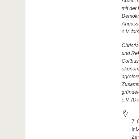
Arbeit,
mit der
Demokra
Anpassu
e.V. for
Christi
und Rek
Cottbus
ökonomi
agrofor
Zusamme
gründet
e.V. (De
7.
Inf
Ze