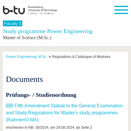
Homepage
Faculty 3
Close
Study programme Power Engineering
Master of Science (M.Sc.)
University
Research
Study
International
Continuing
Transfer
University
Education
life
The BTU
Current
Study
International
Academic
research
program
Profile
professionals
Our
Structure
Power Engineering, M.Sc.
Regulations & Catalogue of Modules
values
Research
Before
From
Business
Career &
Profile
studying
abroad to
and
Family &
Commitment
BTU
research
Dual
Research
During
Documents
collaborations
Career
Partnerships
Support
studies
Going
&
abroad
Founding
Sport &
structural
Young
After
with BTU
at the
Health
Prüfungs- / Studienordnung
change
Academics
Graduation
BTU
International
Experienc
Fifth Amendment Statute to the General Examination
Students
Innovative
BTU &
transfer
Region
and Study Regulations for Master's study programmes
News
projects
(RahmenO-MA)
Contacts
Get to
erschienen in ABl. 30/2024, am 29.08.2024, ab Seite 2