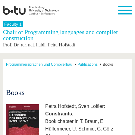
Homepage
Faculty 1
Close
Chair of Programming languages and compiler
construction
University
Research
Study
International
Continuing
Transfer
University
Prof. Dr. rer. nat. habil. Petra Hofstedt
Education
life
The BTU
Current
Study
International
Academic
research
program
Profile
professionals
Our
Structure
values
Research
Before
From
Business
Programmiersprachen und Compilerbau
Publications
Books
Career &
Profile
studying
abroad to
and
Family &
Commitment
BTU
research
Dual
Research
During
collaborations
Career
Partnerships
Support
studies
Going
&
abroad
Founding
Sport &
Books
structural
Young
After
with BTU
at the
Health
change
Academics
Graduation
BTU
International
Experienc
Petra Hofstedt, Sven Löffler:
Students
Innovative
BTU &
Constraints.
transfer
Region
News
Book chapter in T. Braun, E.
projects
Contacts
Hüllermeier, U. Schmid, G. Görz
Get to