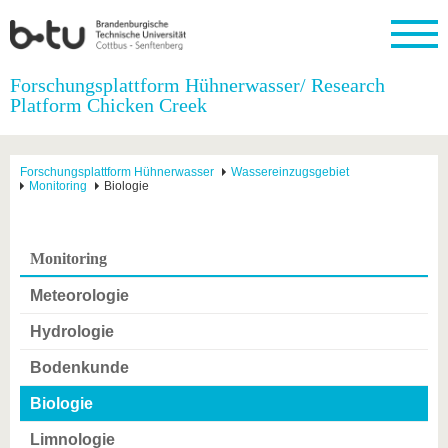
Startseite
Forschungsplattform Hühnerwasser/ Research
Schließen
Platform Chicken Creek
Universität
Forschung
Studium
International
Weiterbildung
Transfer
Unileben
Die BTU
Aktuelle
Studienangebot
Internationales
Weiterbildungsangebote
Akademische
Unsere
Forschungsplattform Hühnerwasser
Wassereinzugsgebiet
Forschung
Profil
Fachkräfte
Werte
Monitoring
Biologie
Struktur
Vor dem
Wissenschaftliche
Forschungsprofil
Studium
Aus dem
Weiterbildung
Wirtschafts-
Familie &
Karriere
Ausland
und
Dual
&
Förderung
Im
Kontakt
an die
Forschungskooperati
Career
Monitoring
Engagement
Studium
BTU
Wissenschaftlicher
Gründen
Sport &
Partnerschaften
Nachwuchs
Nach
Meteorologie
Mit der
an der
Gesundhei
&
dem
BTU ins
BTU
Strukturwandel
Studium
BTU &
Hydrologie
Ausland
Innovative
Region
Für
Transferprojekte
erleben
Bodenkunde
internationale
Lernen
Studierende
Biologie
Sie uns
Kontakt
kennen
Limnologie