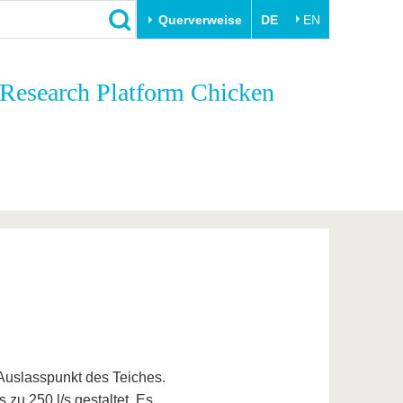
Querverweise
DE
EN
Schließen
 Research Platform Chicken
Transfer
Unileben
e
Akademische Fachkräfte
Unsere Werte
Wirtschafts- und
Familie & Dual Career
Forschungskooperationen
Sport & Gesundheit
Gründen an der BTU
BTU & Region erleben
Innovative Transferprojekte
Lernen Sie uns kennen
Auslasspunkt des Teiches.
u 250 l/s gestaltet. Es