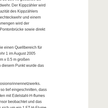
dwehr. Der Kippzähler wird
azität des Kippzählers
Rechteckwehr und einem
ussmengen wird der
Pontonbrücke sowie direkt
e einen Quellbereich für
ehr 1 im August 2005
5 m x 0.5 m großen
n diesem Punkt wurde das
rosionsrinnennetzwerks.
o tief eingeschnitten, dass
den mit Edelstahl-H-flumes
nsor beobachtet und das
s sich um ein 1 FT-H-Flume