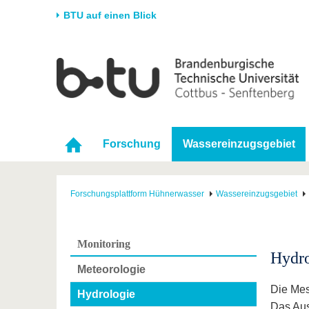
BTU auf einen Blick
Startseite
Universität
Forschung
Stud
Die BTU
Aktuelle Forschung
Stud
Struktur
Forschungsprofil
Vor 
Forschung
Wassereinzugsgebiet
Karriere & Engagement
Förderung
Im S
Partnerschaften &
Wissenschaftlicher
Nach
Strukturwandel
Nachwuchs
Forschungsplattform Hühnerwasser
Wassereinzugsgebiet
Monitoring
Hydro
Meteorologie
Die Mes
Hydrologie
Das Aus