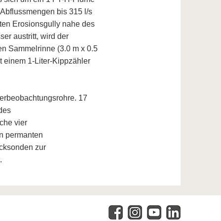
r Abflussmengen bis 315 l/s
eiten Erosionsgully nahe des
r austritt, wird der
ten Sammelrinne (3.0 m x 0.5
t einem 1-Liter-Kippzähler
serbeobachtungsrohre. 17
 des
che vier
en permanten
cksonden zur
.