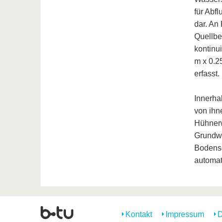
für Abf
dar. An
Quellbe
kontinu
m x 0.2
erfasst.
Innerha
von ihn
Hühnerw
Grundwa
Bodensc
automat
Kontakt
Impressum
D