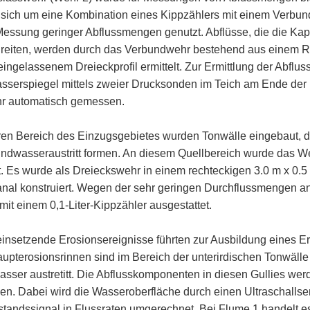
 sich um eine Kombination eines Kippzählers mit einem Verbun
 Messung geringer Abflussmengen genutzt. Abflüsse, die die Kap
reiten, werden durch das Verbundwehr bestehend aus einem 
 eingelassenem Dreieckprofil ermittelt. Zur Ermittlung der Abfl
sserspiegel mittels zweier Drucksonden im Teich am Ende der 
r automatisch gemessen.
ren Bereich des Einzugsgebietes wurden Tonwälle eingebaut, di
ndwasseraustritt formen. An diesem Quellbereich wurde das W
et. Es wurde als Dreieckswehr in einem rechteckigen 3.0 m x 0.
nal konstruiert. Wegen der sehr geringen Durchflussmengen a
mit einem 0,1-Liter-Kippzähler ausgestattet.
insetzende Erosionsereignisse führten zur Ausbildung eines E
upterosionsrinnen sind im Bereich der unterirdischen Tonwälle s
sser austretitt. Die Abflusskomponenten in diesen Gullies wer
n. Dabei wird die Wasseroberfläche durch einen Ultraschallse
tandssignal in Flussraten umgerechnet. Bei Flume 1 handelt e