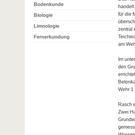
Bodenkunde
handelt
für die
Biologie
übersch
Limnologie
zentral
Teichwa
Fernerkundung
am Weh
Im unte
den Gru
erricht
Betonka
Wehr 1 
Rasch e
Zwei Ha
Grundwa
gemesse
Wassers