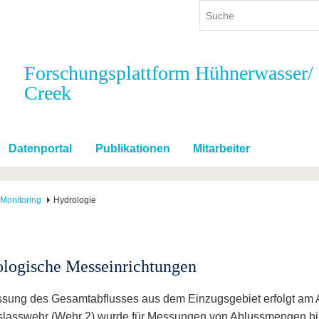
Forschungsplattform Hühnerwasser/
Creek
ium
International
Weiterbildung
ienangebot
Internationales Profil
Weiterbildungsangebot
dem Studium
Aus dem Ausland an die BTU
Wissenschaftliche
Weiterbildung
Datenportal
Publikationen
Mitarbeiter
tudium
Mit der BTU ins Ausland
Kontakt
 dem Studium
Für internationale
Studierende
Monitoring
Hydrologie
Kontakt
logische Messeinrichtungen
sung des Gesamtabflusses aus dem Einzugsgebiet erfolgt am 
lasswehr (Wehr 2) wurde für Messungen von Ablussmengen bis z