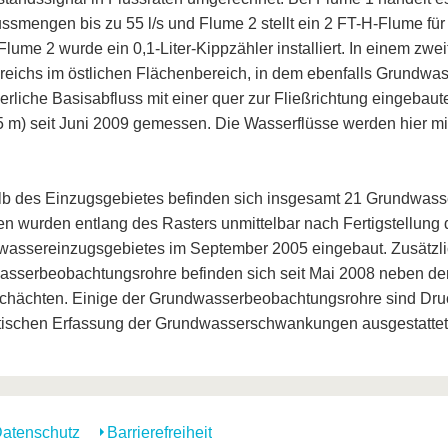
lussmengen bis zu 55 l/s und Flume 2 stellt ein 2 FT-H-Flume fü
 Flume 2 wurde ein 0,1-Liter-Kippzähler installiert. In einem zw
reichs im östlichen Flächenbereich, in dem ebenfalls Grundwasse
ierliche Basisabfluss mit einer quer zur Fließrichtung eingebau
5 m) seit Juni 2009 gemessen. Die Wasserflüsse werden hier mi
lb des Einzugsgebietes befinden sich insgesamt 21 Grundwas
en wurden entlang des Rasters unmittelbar nach Fertigstellung
assereinzugsgebietes im September 2005 eingebaut. Zusätzli
sserbeobachtungsrohre befinden sich seit Mai 2008 neben d
hächten. Einige der Grundwasserbeobachtungsrohre sind Dru
ischen Erfassung der Grundwasserschwankungen ausgestattet
atenschutz
Barrierefreiheit