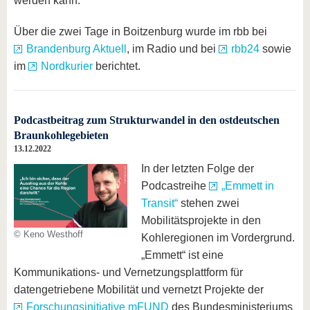
werden kann.
Über die zwei Tage in Boitzenburg wurde im rbb bei
Brandenburg Aktuell
, im Radio und bei
rbb24
sowie
im
Nordkurier
berichtet.
Podcastbeitrag zum Strukturwandel in den ostdeutschen
Braunkohlegebieten
13.12.2022
In der letzten Folge der
Podcastreihe
„Emmett in
Transit“
stehen zwei
Mobilitätsprojekte in den
© Keno Westhoff
Kohleregionen im Vordergrund.
„Emmett“ ist eine
Kommunikations- und Vernetzungsplattform für
datengetriebene Mobilität und vernetzt Projekte der
Forschungsinitiative mFUND
des Bundesministeriums