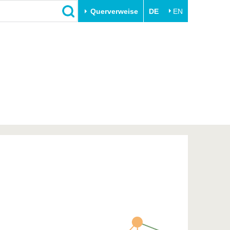
Querverweise
DE
EN
Schließen
Transfer
Unileben
e
Akademische Fachkräfte
Unsere Werte
Wirtschafts- und
Familie & Dual Career
Forschungskooperationen
Sport & Gesundheit
Gründen an der BTU
BTU & Region erleben
Innovative Transferprojekte
Lernen Sie uns kennen