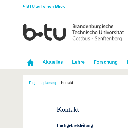
BTU auf einen Blick
Startseite
Universität
Forschung
Stud
Die BTU
Aktuelle Forschung
Stud
Struktur
Forschungsprofil
Vor 
Karriere & Engagement
Förderung
Im S
Aktuelles
Lehre
Forschung
Partnerschaften &
Wissenschaftlicher
Nach
Strukturwandel
Nachwuchs
Regionalplanung
Kontakt
Kontakt
Fachgebietsleitung