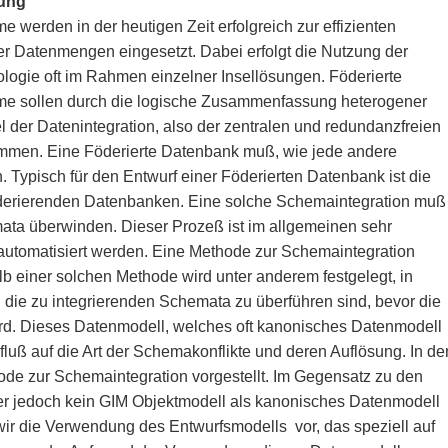
ung
 werden in der heutigen Zeit erfolgreich zur effizienten
r Datenmengen eingesetzt. Dabei erfolgt die Nutzung der
ogie oft im Rahmen einzelner Insellösungen. Föderierte
e sollen durch die logische Zusammenfassung heterogener
 der Datenintegration, also der zentralen und redundanzfreien
mmen. Eine Föderierte Datenbank muß, wie jede andere
Typisch für den Entwurf einer Föderierten Datenbank ist die
öderierenden Datenbanken. Eine solche Schemaintegration muß
ta überwinden. Dieser Prozeß ist im allgemeinen sehr
 automatisiert werden. Eine Methode zur Schemaintegration
lb einer solchen Methode wird unter anderem festgelegt, in
ie zu integrierenden Schemata zu überführen sind, bevor die
rd. Dieses Datenmodell, welches oft kanonisches Datenmodell
fluß auf die Art der Schemakonflikte und deren Auflösung. In de
ode zur Schemaintegration vorgestellt. Im Gegensatz zu den
er jedoch kein GIM Objektmodell als kanonisches Datenmodell
wir die Verwendung des Entwurfsmodells vor, das speziell auf