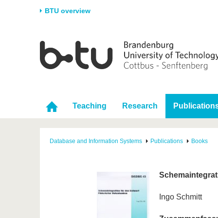
BTU overview
Homepage
University
Research
Stud
The BTU
Current research
Stud
Structure
Research Profile
Befo
Career & Commitment
Research Support
Duri
Teaching
Research
Publication
Partnerships & structural
Young Academics
After
change
Database and Information Systems
Publications
Books
Schemaintegrati
Ingo Schmitt