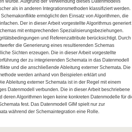
ten wurde. Aufgrund der Verwendung dieses Datenmodells
her als in anderen Integrationsmethoden klassifiziert werden.
Schemakonflikte ermöglicht den Einsatz von Algorithmen, die
fachen. Der in dieser Arbeit vorgestellte Algorithmus generiert
 Schemas mit entsprechenden Spezialisierungsbeziehungen.
ritätsbedingungen und Referenzattribute berücksichtigt. Durch
twerfer die Generierung eines resultierenden Schemas
iche Sichten erzeugen. Die in dieser Arbeit vorgestellte
erführung der zu integrierenden Schemata in das Datenmodell
likte und die anschließende Ableitung externer Schemata. Die
smethode werden anhand von Beispielen erklärt und
e Ableitung externer Schemata ist in der Regel mit einem
ges Datenmodell verbunden. Die in dieser Arbeit beschriebene
 deren Algorithmen legen keine konkreten Datenmodelle für di
Schemata fest. Das Datenmodell GIM spielt nur zur
ata während der Schemaintegration eine Rolle.