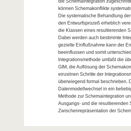
die Schemaintegration zugeschnit
können Schemakonflikte systematisc
Die systematische Behandlung der 
den Entwurfsprozeß erheblich verein
die Klassen eines resultierenden
Dabei werden auch bestimmte Integ
gezielte Einflußnahme kann der En
beeinflussen und somit unterschiedl
Integrationsmethode umfaßt die üb
GIM, die Auflösung der Schemakonf
einzelnen Schritte der Integration
überwiegend formal beschrieben. Di
Datenmodellwechsel in ein beliebi
Methode zur Schemaintegration und
Ausgangs- und die resultierenden 
Zwischenrepräsentation der Schem