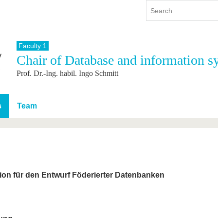
Faculty 1
Chair of Database and information s
y
International
Continuing Education
Prof. Dr.-Ing. habil. Ingo Schmitt
y program
International Profile
re studying
From abroad to BTU
ng studies
Going abroad with BTU
s
Team
 Graduation
International Students
News
Contacts
on für den Entwurf Föderierter Datenbanken