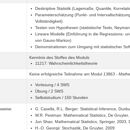
Deskriptive Statistik (Lagemaße, Quantile, Korrelat
Parameterschätzung (Punkt- und Intervallschätzung
Vollständigkeit)
Testen von Hypothesen (statistische Tests, Neyman
Lineare Modelle (Einführung in die Regressions- und
von Gauss-Markov)
Demonstrationen zum Umgang mit statistischer Sof
Kenntnis des Stoffes des Moduls
11217: Wahrscheinlichkeitstheorie
Keine erfolgreiche Teilnahme am Modul
13863 - Mathem
Vorlesung / 4 SWS
Übung / 2 SWS
Selbststudium / 150 Stunden
nweise:
G. Casella, R.L. Berger: Statistical Inference, Duxb
W.R. Pestman: Mathematical Statistics, De Gruyter,
Jun Shao: Mathematical Statistics, Springer, 2003
H.-O. Georgii: Stochastik, De Gruyter, 2009