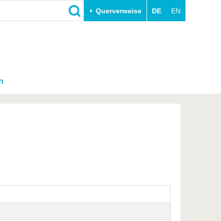
Querverweise
DE
EN
n