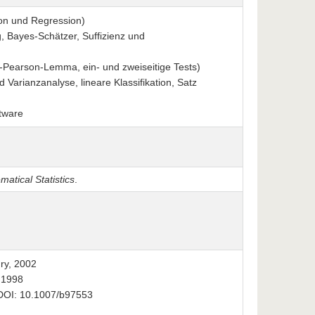
ion und Regression)
, Bayes-Schätzer, Suffizienz und
-Pearson-Lemma, ein- und zweiseitige Tests)
 Varianzanalyse, lineare Klassifikation, Satz
tware
atical Statistics
.
ury, 2002
 1998
, DOI: 10.1007/b97553