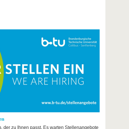
en
b, der zu Ihnen passt. Es warten Stellenangebote