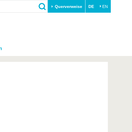
Querverweise
DE
EN
n