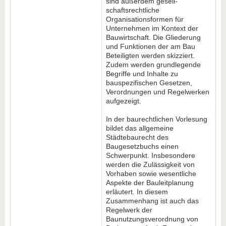
sind außerdem gesell­
schaftsrecht­liche
Organisationsformen für
Unternehmen im Kontext der
Bauwirtschaft. Die Gliederung
und Funktionen der am Bau
Beteiligten werden skizziert.
Zudem werden grund­legende
Begriffe und Inhalte zu
bauspezifischen Gesetzen,
Verordnungen und Regelwerken
aufgezeigt.
In der baurechtlichen Vorlesung
bildet das allgemeine
Städtebaurecht des
Baugesetzbuchs einen
Schwerpunkt. Insbesondere
werden die Zulässigkeit von
Vorhaben sowie wesentliche
Aspekte der Bauleitplanung
erläutert. In diesem
Zusammenhang ist auch das
Regelwerk der
Baunutzungsverordnung von