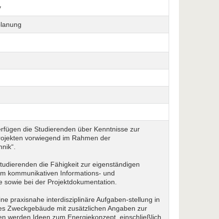
y
planung
fügen die Studierenden über Kenntnisse zur
Projekten vorwiegend im Rahmen der
nik“.
dierenden die Fähigkeit zur eigenständigen
zum kommunikativen Informations- und
sowie bei der Projekt­dokumentation.
ne praxisnahe interdisziplinäre Aufgaben-stellung in
es Zweckgebäude mit zusätzlichen Angaben zur
n werden Ideen zum Energiekonzept, einschließlich