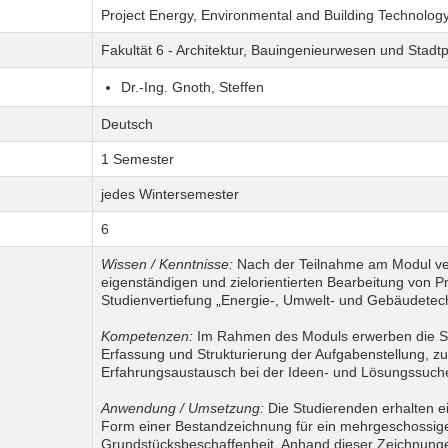
Project Energy, Environmental and Building Technolog
Fakultät 6 - Architektur, Bauingenieurwesen und Stadt
Dr.-Ing. Gnoth, Steffen
Deutsch
1 Semester
jedes Wintersemester
6
Wissen / Kenntnisse:
Nach der Teilnahme am Modul ver
eigenständigen und zielorientierten Bearbeitung von 
Studienvertiefung „Energie-, Umwelt- und Gebäudetech
Kompetenzen:
Im Rahmen des Moduls erwerben die Stu
Erfassung und Strukturierung der Aufgabenstellung, 
Erfahrungsaustausch bei der Ideen- und Lösungssuche 
Anwendung / Umsetzung:
Die Studierenden erhalten ei
Form einer Bestandzeichnung für ein mehrgeschossig
Grundstücksbeschaffenheit. Anhand dieser Zeichnunge