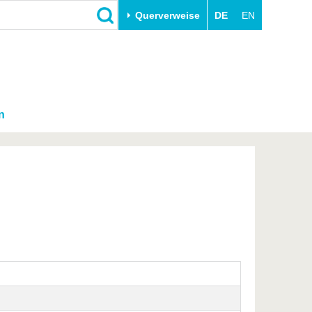
Querverweise
DE
EN
n