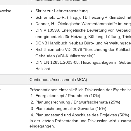
nweise:
Skript zur Lehrveranstaltung
Schramek, E.-R. (Hrsg.): TB Heizung + Klimatechni
Danner, H.: Ökologische Wärmedämmstoffe im Verg
DIN V 18599. Energetische Bewertung von Gebäude
energiebedarfs für Heizung, Kühlung, Lüftung, Tr
DGNB Handbuch Neubau Büro- und Verwaltungsgeb
Richtlinienreihe VDI 2078 "Berechnung der Kühll
Gebäuden (VDI-Kühllastregeln)"
DIN EN 12831:2003-08, Heizungsanlagen in Gebäu
Heizlast
Continuous Assessment (MCA)
:
Präsentationen einschließlich Diskussion der Ergebniss
Energiekonzept / Raumbuch (10%)
Planungsrechnung / Entwurfsschemata (25%)
Planzeichnungen aller Gewerke (15%)
Planungsstand und Abschluss des Projektes (50%)
In der letzten Präsentation und Diskussion wird zusam
eingegangen.