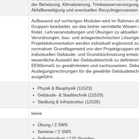
der Beheizung, Klimatisierung, Trinkwasserversorgun
Abfallbeseitigung und eventuellen Recyclingprozessen
Aufbauend auf vorherigen Modulen wird im Rahmen diese
Gruppen bearbeitet, wo das bisher vermittelte Wissen
findet. Lehrveranstaltungen und Übungen zu aktuellen 
Verordnungen, bau- und anlagentechnischen Lösungen
Projektdokumentation werden individuell ergänzend zu
normativer Grundlagenwird von den Projektgruppen ei
individuellen Gebäude- und Grundstücknutzung entwicke
wesentliche Auswahl der Gebäudetechnik zu definieren
EEWärmeG zu gewährleisten und nachzuweisen. Dabe
Auslegungsrechnungen für die gewählte Gebäudetechnik
ausgeführt.
Physik & Bauphysik (11523)
Gebäude- & Stadttechnik (11529)
Siedlung & Infrastruktur (11526)
keine
Übung / 2 SWS
Seminar / 2 SWS
Selbststudium / 120 Stunden