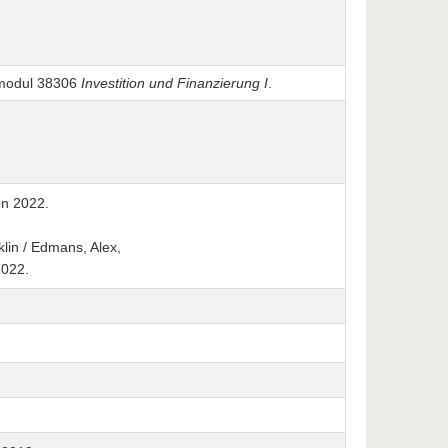
fmodul 38306
Investition und Finanzierung I
.
en 2022.
klin / Edmans, Alex,
2022.