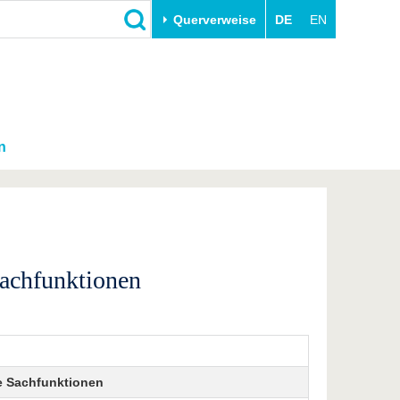
Querverweise
DE
EN
n
Sachfunktionen
he Sachfunktionen