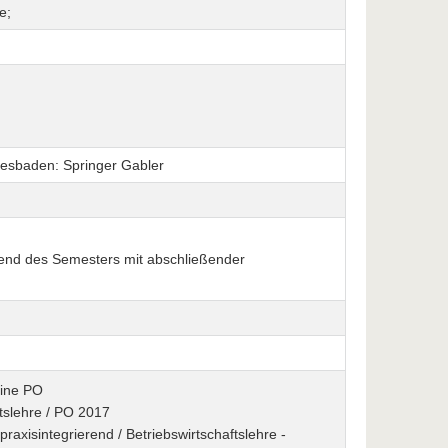
e;
iesbaden: Springer Gabler
rend des Semesters mit abschließender
eine PO
tslehre / PO 2017
xisintegrierend / Betriebswirtschaftslehre -