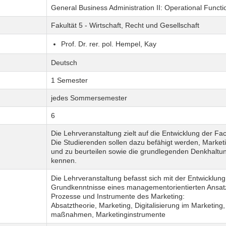
General Business Administration II: Operational Functi
Fakultät 5 - Wirtschaft, Recht und Gesellschaft
Prof. Dr. rer. pol. Hempel, Kay
Deutsch
1 Semester
jedes Sommersemester
6
Die Lehrveranstaltung zielt auf die Entwicklung der F
Die Studierenden sollen dazu befähigt werden, Market
und zu beurteilen sowie die grund­legen­den Denkhal
kennen.
Die Lehrveranstaltung befasst sich mit der Ent­wicklun
Grundkenntnisse eines management­orientierten Ansatz
Prozesse und Instrumente des Marketing:
Absatztheorie, Marketing, Digitalisierung im Marketing,
maß­nah­men, Marketing­instrumente