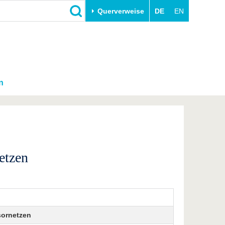
Querverweise
DE
EN
n
etzen
sornetzen