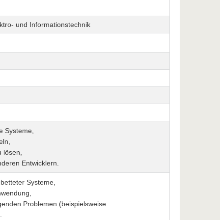
ektro- und Informationstechnik
te Systeme,
eln,
 lösen,
nderen Entwicklern.
betteter Systeme,
Anwendung,
enden Problemen (beispielsweise
.